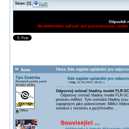
Stran:
[
1
]
Odpovědi n
Na elektrickém zařízení smí pracovat pouze osoba s
Téma: Kde najdete uplatnění pro odporov
Autor
Tým Elektrika
Kde najdete uplatnění pro odporo
Redaktoři portálu právě
«
kdy:
22.04.2022, 08:02 »
konající službu
Odporový snímač hladiny model FLR-SC
Odporový snímač hladiny model FLR-SC vý
prostoru měření. Tyto snímače hladiny jso
zapojenými jako potenciometr. Měřicí řetěz
sestává z rezistoru a jazýčkového ...
Offline
Související ...
... elektrovinka k tomuto diskusnímu vlá