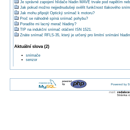
Je správné zapojení hlídače hladin MAVE trvale pod napětím ne
Jak pokud možno nejjednudušeji ověřit funkčnost tlakového sní
Jak mohu připojit Optický snímač k motoru?
Proč se náhodně spíná snímač pohybu?
Poradíte mi lacný merač hladiny?
TIP na indukční snímač otáčení ISN 1521.
Znáte snímač RFLS-35, který je určený pro limitní snímání hladi
TIP na senzory pro přímé měření SS proudu
Aktuální slova (2)
První pyroelektrický pasivní infračervený snímač s velkou citlivos
Potřebujete blokovat zařízení při detekci objektu?
snímače
Nový nízkoprofilový snímač pohybu PaPIR
senzor
Jednofázový ohebný snímač s proudovým výstupem
TIP na snímače teploty s digitálním výstupem
Rozšíření produktové řady MTC o nové typy termoelektrických 
teploty
Výkonný laserový snímač vzdálenosti pro průmyslové aplikace
Powered by S
Znáte šumperskou značku PMEC?
Kde doporučíte využití ponorných vodivostních sond?
Stránka v
Kam jsi instaloval piezoelektrické snímače chvění?
Oceníte u snímače teploty možnost volby různých typů čidel a v
signálů?
Jaký typ hladinového snímače zvolít pro hygienický provoz?
Jak v elektroinstalacích bezdotykově měřit otáčky hřídelí?
Jak a čím měříte teploty chladicích okruhů a výparníků?