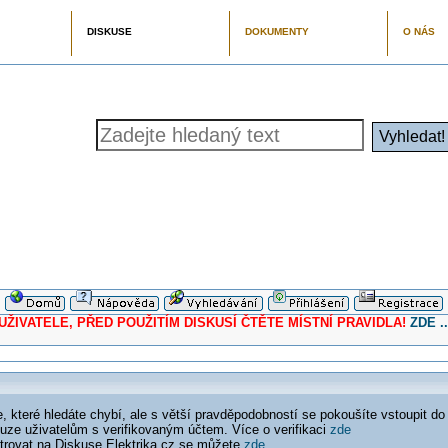
DISKUSE
DOKUMENTY
O NÁS
ELE, PŘED POUŽITÍM DISKUSÍ ČTĚTE MÍSTNÍ PRAVIDLA!
ZDE ..
 které hledáte chybí, ale s větší pravděpodobností se pokoušíte vstoupit do
ouze uživatelům s verifikovaným účtem. Více o verifikaci
zde
istrovat na Diskuse Elektrika.cz se můžete
zde