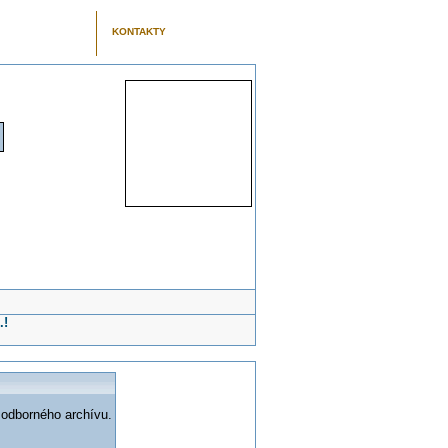
KONTAKTY
.!
 odborného archívu.