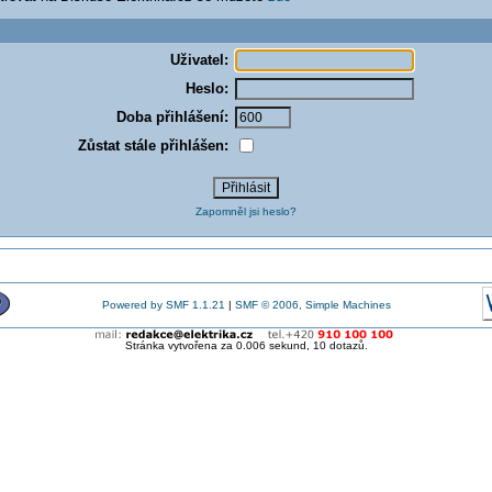
Uživatel:
Heslo:
Doba přihlášení:
Zůstat stále přihlášen:
Zapomněl jsi heslo?
Powered by SMF 1.1.21
|
SMF © 2006, Simple Machines
Stránka vytvořena za 0.006 sekund, 10 dotazů.