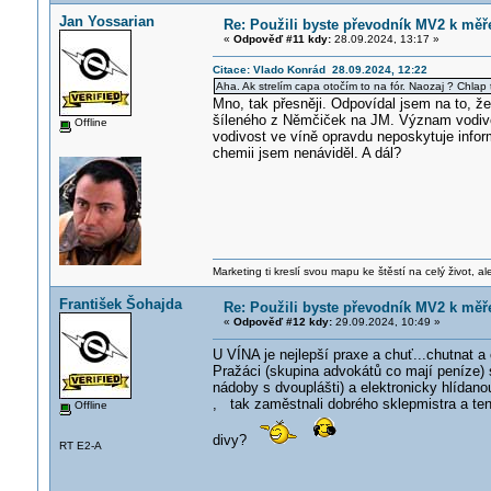
Jan Yossarian
Re: Použili byste převodník MV2 k měře
«
Odpověď #11 kdy:
28.09.2024, 13:17 »
Citace: Vlado Konrád 28.09.2024, 12:22
Aha. Ak strelím capa otočím to na fór. Naozaj ? Chlap
Mno, tak přesněji. Odpovídal jsem na to, že 
šíleného z Němčiček na JM. Význam vodivos
Offline
vodivost ve víně opravdu neposkytuje inform
chemii jsem nenáviděl. A dál?
Marketing ti kreslí svou mapu ke štěstí na celý život, al
František Šohajda
Re: Použili byste převodník MV2 k měře
«
Odpověď #12 kdy:
29.09.2024, 10:49 »
U VÍNA je nejlepší praxe a chuť...chutnat a 
Pražáci (skupina advokátů co mají peníze) s
nádoby s dvouplášti) a elektronicky hlídano
, tak zaměstnali dobrého sklepmistra a ten
Offline
divy?
RT E2-A