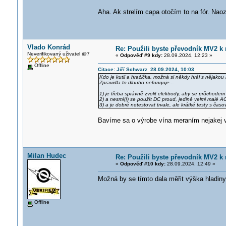
Aha. Ak strelím capa otočím to na fór. Naoz
Vlado Konrád
Re: Použili byste převodník MV2 k 
Neverifikovaný uživatel @7
«
Odpověď #9 kdy:
28.09.2024, 12:23 »
Offline
Citace: Jiří Schwarz 28.09.2024, 10:03
Kdo je kutil a hračička, možná si někdy hrál s nějakou k
Zpravidla to dlouho nefunguje...
1) je třeba správně zvolit elektrody, aby se průchodem
2) a nesmí(!) se použít DC proud, jedině velmi malé 
3) a je dobré netestovat trvale, ale krátké testy s čas
Bavíme sa o výrobe vína meraním nejakej v
Milan Hudec
Re: Použili byste převodník MV2 k 
«
Odpověď #10 kdy:
28.09.2024, 12:49 »
Možná by se tímto dala měřit výška hladiny
Offline