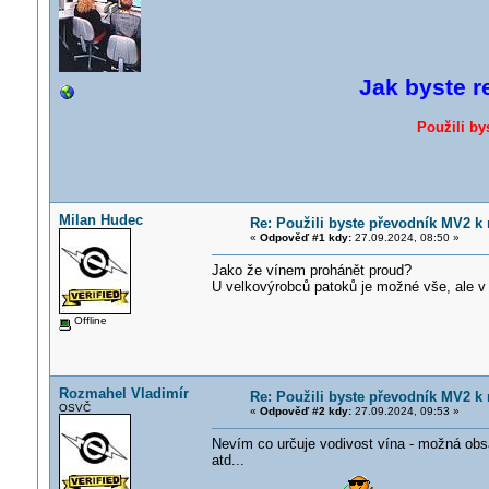
Jak byste r
Použili by
Milan Hudec
Re: Použili byste převodník MV2 k 
«
Odpověď #1 kdy:
27.09.2024, 08:50 »
Jako že vínem prohánět proud?
U velkovýrobců patoků je možné vše, ale 
Offline
Rozmahel Vladimír
Re: Použili byste převodník MV2 k 
OSVČ
«
Odpověď #2 kdy:
27.09.2024, 09:53 »
Nevím co určuje vodivost vína - možná obsa
atd...