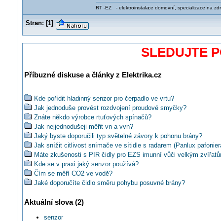
RT -EZ - elektroinstala
ce domovní, specializace na zdra
Stran:
[
1
]
SLEDUJTE 
Příbuzné diskuse a články z Elektrika.cz
Kde pořídit hladinný senzor pro čerpadlo ve vrtu?
Jak jednoduše provést rozdvojení proudové smyčky?
Znáte někdo výrobce rtuťových spínačů?
Jak nejjednodušeji měřit vn a vvn?
Jaký byste doporučili typ světelné závory k pohonu brány?
Jak snížit citlivost snímače ve sítidle s radarem (Panlux pafonier
Máte zkušenosti s PIR čidly pro EZS imunní vůči velkým zvířat
Kde se v praxi jaký senzor používá?
Čím se měří CO2 ve vodě?
Jaké doporučíte čidlo směru pohybu posuvné brány?
Jak a kam nejlépe umístit čidlo teploty bazénové vody?
Aktuální slova (2)
Akým čidlom sledovať plameň v plynovom kotle?
Jak pripojit k Foxtrotu prutokomer s vystupem 12...202 Hz/TTL?
senzor
Využití čidel v osvětlování