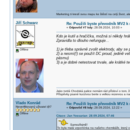
Marketing ti kreslí svou mapu ke štěstí na celý život, al
Jiří Schwarz
Re: Použili byste převodník MV2 k 
«
Odpověď #7 kdy:
28.09.2024, 10:03 »
Kdo je kutil a hračička, možná si někdy hrál
Zpravidla to dlouho nefunguje...
1) je třeba správně zvolit elektrody, aby s
Offline
2) a nesmí(!) se použít DC proud, jedině v
pásmu)
3) a je dobré netestovat trvale, ale krátké
Jako tvrdá Chodská palice nemám rád přísloví o tom, ž
Příspěvky psané kurzívou berte s velkou rezervou a na
Vlado Konrád
Re: Použili byste převodník MV2 k 
Neverifikovaný uživatel @7
«
Odpověď #8 kdy:
28.09.2024, 12:22 »
Offline
Citace: Jan Yossarian 28.09.2024, 07:46
Samozřejmě!
To byla malá vzpomínka na našeho chemikáře, který vš