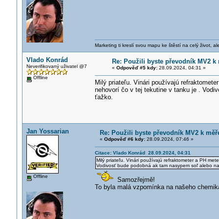
Marketing ti kreslí svou mapu ke štěstí na celý život, al
Vlado Konrád
Re: Použili byste převodník MV2 k 
Neverifikovaný uživatel @7
«
Odpověď #5 kdy:
28.09.2024, 04:31 »
Offline
Milý priateľu. Vinári používajú refraktomete
nehovorí čo v tej tekutine v tanku je . Vo
ťažko.
Jan Yossarian
Re: Použili byste převodník MV2 k měře
«
Odpověď #6 kdy:
28.09.2024, 07:46 »
Citace: Vlado Konrád 28.09.2024, 04:31
Milý priateľu. Vinári používajú refraktometer a PH meter 
Vodivosť bude podobná ak tam nasypem soľ alebo nal
Offline
Samozřejmě!
To byla malá vzpomínka na našeho chemikář