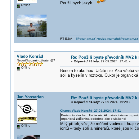
Použil bych jazyk.
Offline
RT E2/A
l@seznam.cz">revize.rozmahe
l@seznam.cz
Vlado Konrád
Re: Použili byste převodník MV2 k 
Neverifikovaný uživatel @7
«
Odpověď #3 kdy:
27.09.2024, 17:41 »
Offline
Beriem to ako hec. Určite nie. Ako všetci 
soli a kyselín v roztoku. Cukor je organick
Jan Yossarian
Re: Použili byste převodník MV2 k 
«
Odpověď #4 kdy:
27.09.2024, 19:29 »
Citace: Vlado Konrád 27.09.2024, 17:41
Beriem to ako hec. Určite nie. Ako všetci vieme organi
organická zlúčenina podobne ako etylalkohol
Milý příteli, věz, že měření vodivosti hraj
Offline
iontů – tedy solí a minerálů, které jsou kl