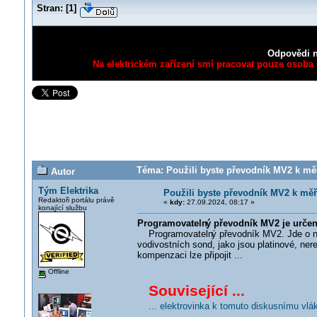
Stran:
[
1
]
Odpovědi n
Na elektrickém zařízení smí pracovat pouze osoba s
Téma: Použili byste převodník MV2 k měře
Autor
Tým Elektrika
Použili byste převodník MV2 k měře
Redaktoři portálu právě
«
kdy:
27.09.2024, 08:17 »
konající službu
Programovateln
ý převodník MV2 je určen
Programovateln
ý převodník MV2. Jde o ná
vodivostních sond, jako jsou platinové, ner
kompenzaci lze připojit ...
Offline
Související ...
... elektrovinka k tomuto diskusnímu vlá