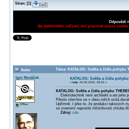
Stran:
[
1
]
Odpovědi n
Na elektrickém zařízení smí pracovat pouze osoba s
Téma: KATALOG: Světla a čidla pohybu 
Autor
Igor Nováček
KATALOG: Světla a čidla pohyb
«
kdy:
26.06.2020, 08:02 »
KATALOG: Světla a čidla pohybu THEBE
Elektrotechnik není architekt a ani jeho p
Přesto všechno se v obou rolích ocitá doce
Upřímně. I přes to, že produkci takových ma
Offline
ve znamení naprosté mlčenlivosti zhruba 60%
Zdroj:
zde...