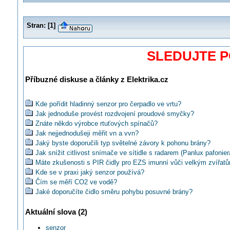
Stran:
[
1
]
SLEDUJTE 
Příbuzné diskuse a články z Elektrika.cz
Kde pořídit hladinný senzor pro čerpadlo ve vrtu?
Jak jednoduše provést rozdvojení proudové smyčky?
Znáte někdo výrobce rtuťových spínačů?
Jak nejjednodušeji měřit vn a vvn?
Jaký byste doporučili typ světelné závory k pohonu brány?
Jak snížit citlivost snímače ve sítidle s radarem (Panlux pafonier
Máte zkušenosti s PIR čidly pro EZS imunní vůči velkým zvířat
Kde se v praxi jaký senzor používá?
Čím se měří CO2 ve vodě?
Jaké doporučíte čidlo směru pohybu posuvné brány?
Jak a kam nejlépe umístit čidlo teploty bazénové vody?
Aktuální slova (2)
Akým čidlom sledovať plameň v plynovom kotle?
Jak pripojit k Foxtrotu prutokomer s vystupem 12...202 Hz/TTL?
senzor