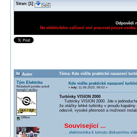
Stran:
[
1
]
Odpovědi n
Na elektrickém zařízení smí pracovat pouze osoba s
Téma: Kde vidíte praktické nasazení turb
Autor
Tým Elektrika
Kde vidíte praktické nasazení turbí
Redaktoři portálu právě
«
kdy:
11.06.2025, 08:02 »
konající službu
Turbínky VISION 2000
Turbínky VISION 2000. Jde o jednoduché, s
že otáčky lehké turbínky v proudu kapaliny 
odezvě, vysoké přesnosti a možnosti instalac
Offline
Související ...
... elektrovinka k tomuto diskusnímu vlá