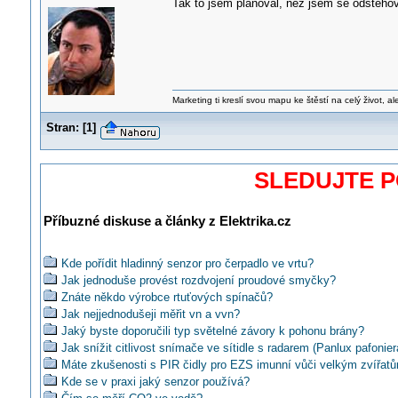
Tak to jsem plánoval, než jsem se odstěho
Marketing ti kreslí svou mapu ke štěstí na celý život, al
Stran:
[
1
]
SLEDUJTE 
Příbuzné diskuse a články z Elektrika.cz
Kde pořídit hladinný senzor pro čerpadlo ve vrtu?
Jak jednoduše provést rozdvojení proudové smyčky?
Znáte někdo výrobce rtuťových spínačů?
Jak nejjednodušeji měřit vn a vvn?
Jaký byste doporučili typ světelné závory k pohonu brány?
Jak snížit citlivost snímače ve sítidle s radarem (Panlux pafonier
Máte zkušenosti s PIR čidly pro EZS imunní vůči velkým zvířat
Kde se v praxi jaký senzor používá?