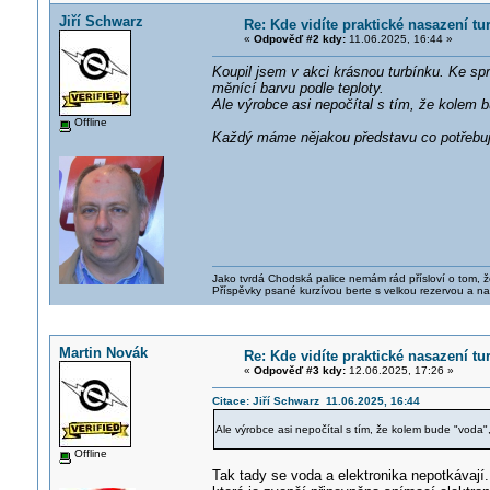
Jiří Schwarz
Re: Kde vidíte praktické nasazení t
«
Odpověď #2 kdy:
11.06.2025, 16:44 »
Koupil jsem v akci krásnou turbínku. Ke spr
měnící barvu podle teploty.
Ale výrobce asi nepočítal s tím, že kolem 
Offline
Každý máme nějakou představu co potřebu
Jako tvrdá Chodská palice nemám rád přísloví o tom, ž
Příspěvky psané kurzívou berte s velkou rezervou a na
Martin Novák
Re: Kde vidíte praktické nasazení t
«
Odpověď #3 kdy:
12.06.2025, 17:26 »
Citace: Jiří Schwarz 11.06.2025, 16:44
Ale výrobce asi nepočítal s tím, že kolem bude "voda"
Offline
Tak tady se voda a elektronika nepotkávají