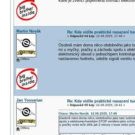
které je zvenčí připevněna snímací elektro
Martin Novák
Re: Kde vidíte praktické nasazení t
«
Odpověď #4 kdy:
12.06.2025, 17:48 »
Osobně mám doma něco obdobného jako tato 
mi u myčky, pračky a záchodu spolu s elek
elektronický obvod s jednochipem kontroluj
nastavenou hodnotu, odešle signál ventilu 
Offline
Jan Yossarian
Re: Kde vidíte praktické nasazení t
«
Odpověď #5 kdy:
22.06.2025, 16:41 »
Citace: Martin Novák 12.06.2025, 17:48
Osobně mám doma něco obdobného jako tato turbínka (
spolu s elektromechani
ckým STOP ventilem jako ochran
u pračky voda teče déle jak 3 minuty v kuse nebo prů
Offline