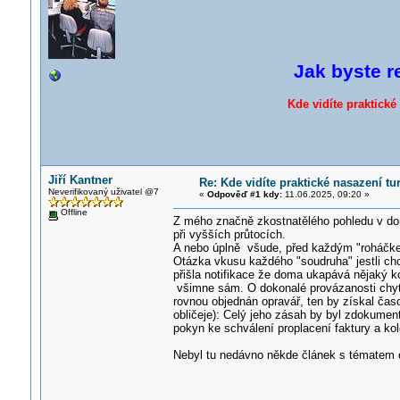
Jak byste r
Kde vidíte praktick
Jiří Kantner
Re: Kde vidíte praktické nasazení t
Neverifikovaný uživatel @7
«
Odpověď #1 kdy:
11.06.2025, 09:20 »
Offline
Z mého značně zkostnatělého pohledu v domo
při vyšších průtocích.
A nebo úplně všude, před každým "roháčk
Otázka vkusu každého "soudruha" jestli chc
přišla notifikace že doma ukapává nějaký ko
všimne sám. O dokonalé provázanosti chytr
rovnou objednán opravář, ten by získal čas
obličeje): Celý jeho zásah by byl zdokumen
pokyn ke schválení proplacení faktury a ko
Nebyl tu nedávno někde článek s tématem o 