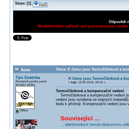
Stran:
[
1
]
Odpovědi n
Na elektrickém zařízení smí pracovat pouze osoba s
Téma: K čemu jsou Termočlánková a kom
Autor
Tým Elektrika
K čemu jsou Termočlánková a ko
Redaktoři portálu právě
«
kdy:
19.08.2024, 08:02 »
konající službu
Termočlánková a kompenzační vedení
Termočlánková a kompenzační vedení jsou
vedení jsou vyrobena ze stejných materiálů
bodu k přístroji. Kompenzační vedení jsou v
Offline
Související ...
... elektrovinka k tomuto diskusnímu vlá