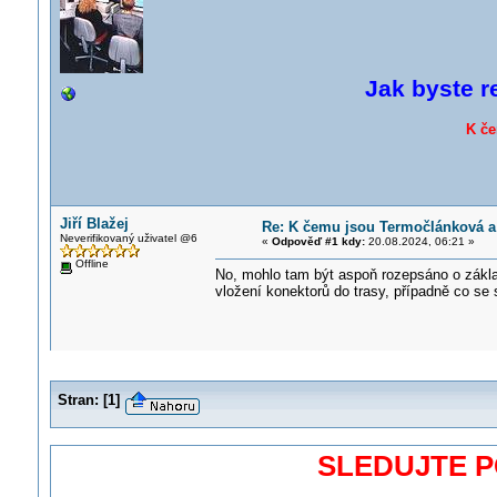
Jak byste r
K če
Jiří Blažej
Re: K čemu jsou Termočlánková 
Neverifikovaný uživatel @6
«
Odpověď #1 kdy:
20.08.2024, 06:21 »
Offline
No, mohlo tam být aspoň rozepsáno o základn
vložení konektorů do trasy, případně co se
Stran:
[
1
]
SLEDUJTE 