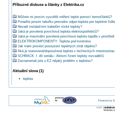
Příbuzné diskuse a články z Elektrika.cz
Můžete mi prosím vysvětlit měření teplot pomocí termočlánků?
Poradíte prosim tabuľku prevodov odpor-teplota pre teplotné čidlá
Nevadí instalačním kabelům nízké teploty?
Jaká je povolená povrchová teplota elektrospotřebičů?
Jaká je maximální povolená povrchová teplota topidla v prostře
ELEKTROKOMPONENTY: Teplota pod kontrolou
Jak mám provést posouzení tepelných ztrát objektu?
Aká je stanovená/doporučená teplota v technických miestnostia
SCHRACK: I. díl seriálu - Aktivní řízení teploty rozvaděčů
Zaznamenali jste u EZ nějaký problém s teplotou?
Jste spokojení se svým bezdotykovým teploměrem?
Aktuální slova (1)
Je nerovnoměrné rozložení teploty suchého transformátoru 1MVA
Přístroje Fluke 712B a 714B pro teplotní měření a kalibraci
teplota
TYMPOL: Teplotní relé PRM-10
FLUKE: Termokamera pro měření tělesné teploty
Jaký typ svítidla pro vyšší teploty zvolit do digestoře?
Poradíte s výběrem bez/kontaktního teploměru?
Jak vypočítat teplotu nebo výdrž sváru u zkratového proudu?
Powered by S
Termokamerové systémy Workswell ThermoInspector a WIRIS
Proč se stále přehřívá vodiče jedné fáze bioplynového generátor
Stránka v
Kalibrátor KA 7531 - simulátor teploty, napětí, proudu a frekvence