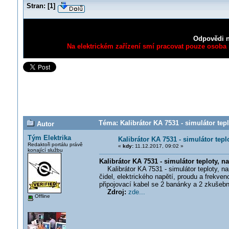
Stran:
[
1
]
Odpovědi n
Na elektrickém zařízení smí pracovat pouze osoba s
Téma: Kalibrátor KA 7531 - simulátor tepl
Autor
Tým Elektrika
Kalibrátor KA 7531 - simulátor tepl
Redaktoři portálu právě
«
kdy:
11.12.2017, 09:02 »
konající službu
Kalibrátor KA 7531 - simulátor teploty, n
Kalibrátor KA 7531 - simulátor teploty, na
čidel, elektrického napětí, proudu a frekve
připojovací kabel se 2 banánky a 2 zkušební
Zdroj:
zde...
Offline