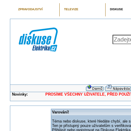
ZPRAVODAJSTVÍ
TELEVIZE
DISKUSE
Novinky:
PROSÍME VŠECHNY UŽIVATELE, PŘED POUŽITÍM 
Varování!
Téma nebo diskuse, které hledáte chybí, ale s
Ten je přístupný pouze uživatelům s verifikov
Přihlásit nebo registrovat na Diskuse Elektri