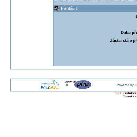
Přihlásit
Doba při
Zůstat stále p
Powered by S
Stránka v