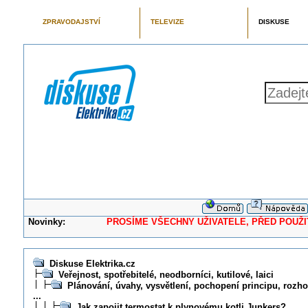
ZPRAVODAJSTVÍ
TELEVIZE
DISKUSE
Novinky:
PROSÍME VŠECHNY UŽIVATELE, PŘED POUŽITÍM 
Diskuse Elektrika.cz
Veřejnost, spotřebitelé, neodborníci, kutilové, laici
Plánování, úvahy, vysvětlení, pochopení principu, rozhod
...
Jak zapojit termostat k plynovému kotli Junkers?