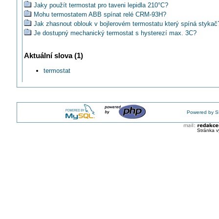
Jaky použít termostat pro taveni lepidla 210°C?
Mohu termostatem ABB spínat relé CRM-93H?
Jak zhasnout oblouk v bojlerovém termostatu který spíná stykač
Je dostupný mechanický termostat s hysterezí max. 3C?
Jak správně připojit teplotní snímač?
ELEKTROKOMPONENTY: Teplota pod kontrolou
Aktuální slova (1)
Neznáte nějaký programovatelný termostat s bezdrátovým čidle
ABB: Nová generace termostatů ABB
termostat
Jak zapojit dva různé termostaty k plynovému kotli?
SALUS: Termostaty všech provedení
Jaký zvolit termostat pro spínání těsně kolem nuly?
Ako mám pripojiť termostat ku kotlu?
Powered by S
Jaký použít bezdrátový termostat, který nájemník neovlivní?
Které ze dvou drátu zapojit do termostatu?
Stránka v
Kde sehnat bezpečnostní termostat T1/33-G 210?
Jak připojím termostat ABB 3292U-A00003 k topné rohoži?
Jak zapojit dva prostorové termostaty k jednomu kotli?
Jak zapojit inteligentní pokojový termostat pro podlahové topení?
Může termostat s pracovním napětím 230V ovládat/přepínat i jiné
24V?
Jak znovu zapojit ovládání elektrokotle podle barev vodičů?
Kde sehnat třífázový termostat s klidovými kontakty k topné jed
Jak zapojit nový termostat Salus T105RF?
Jakým principem se termostatu REGO snížuje teplota tlačítkem 