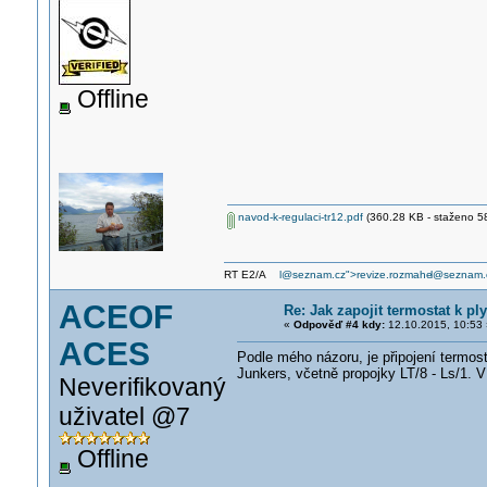
Offline
navod-k-regulaci-tr12.pdf
(360.28 KB - staženo 58
RT E2/A
l@seznam.cz">revize.rozmahe
l@seznam.
ACEOF
Re: Jak zapojit termostat k p
«
Odpověď #4 kdy:
12.10.2015, 10:53 
ACES
Podle mého názoru, je připojení termos
Junkers, včetně propojky LT/8 - Ls/1. V
Neverifikovaný
uživatel @7
Offline