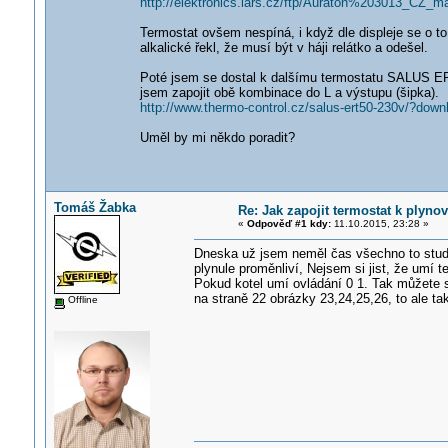
http://elektronics.lars.cz/ftp/Auraton%203013_CZ_m
Termostat ovšem nespíná, i když dle displeje se o to
alkalické řekl, že musí být v háji relátko a odešel.
Poté jsem se dostal k dalšímu termostatu SALUS ERT5
jsem zapojit obě kombinace do L a výstupu (šipka).
http://www.thermo-control.cz/salus-ert50-230v/?down
Uměl by mi někdo poradit?
Tomáš Žabka
Re: Jak zapojit termostat k plyno
«
Odpověď #1 kdy:
11.10.2015, 23:28 »
Dneska už jsem neměl čas všechno to studov
plynule proměnliví, Nejsem si jist, že umí 
Pokud kotel umí ovládání 0 1. Tak můžete si
na straně 22 obrázky 23,24,25,26, to ale t
Offline