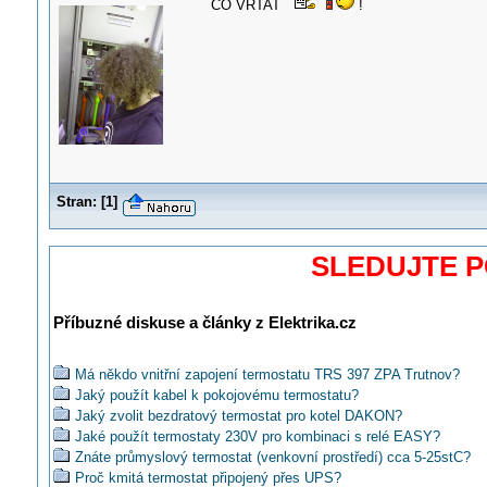
CO VRTAT
!
Stran:
[
1
]
SLEDUJTE 
Příbuzné diskuse a články z Elektrika.cz
Má někdo vnitřní zapojení termostatu TRS 397 ZPA Trutnov?
Jaký použít kabel k pokojovému termostatu?
Jaký zvolit bezdratový termostat pro kotel DAKON?
Jaké použít termostaty 230V pro kombinaci s relé EASY?
Znáte průmyslový termostat (venkovní prostředí) cca 5-25stC?
Proč kmitá termostat připojený přes UPS?