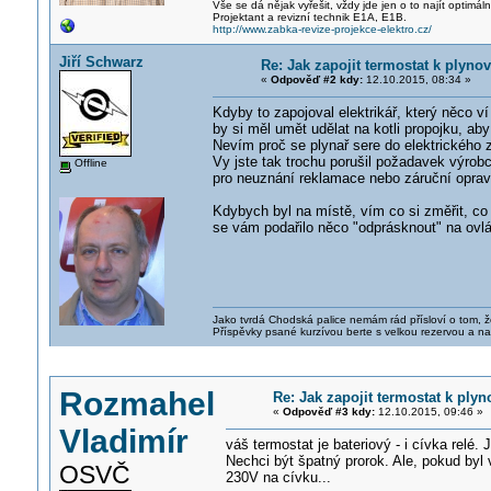
Vše se dá nějak vyřešit, vždy jde jen o to najít optimá
Projektant a revizní technik E1A, E1B.
http://www.zabka-revize-projekce-elektro.cz/
Jiří Schwarz
Re: Jak zapojit termostat k plyno
«
Odpověď #2 kdy:
12.10.2015, 08:34 »
Kdyby to zapojoval elektrikář, který něco ví
by si měl umět udělat na kotli propojku, aby 
Nevím proč se plynař sere do elektrického 
Vy jste tak trochu porušil požadavek výrob
Offline
pro neuznání reklamace nebo záruční oprav
Kdybych byl na místě, vím co si změřit, co j
se vám podařilo něco "odprásknout" na ovlád
Jako tvrdá Chodská palice nemám rád přísloví o tom, ž
Příspěvky psané kurzívou berte s velkou rezervou a na
Rozmahel
Re: Jak zapojit termostat k ply
«
Odpověď #3 kdy:
12.10.2015, 09:46 »
Vladimír
váš termostat je bateriový - i cívka relé
Nechci být špatný prorok. Ale, pokud byl
OSVČ
230V na cívku...