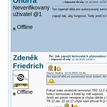
Ondrra
«
Odpověď #8 kdy:
12.10.2015, 13:34 
Neverifikovaný
Ten topenář dělá pro autorizovaný servis
uživatel @1
zapojil tak, aby fungoval. Tedy jestli to
Offline
Zdeněk
Re: Jak zapojit termostat k plynovému 
«
Odpověď #9 kdy:
12.10.2015, 14:35 »
Friedrich
Citace: Ondrra 12.10.2015, 13:34
Ten topenář dělá pro autorizovaný servis Junkers. Ale to
.
Pokud máte skutečně termostat TRZ 12-2 a v
Offline
funkci termostatu a kotel by měl sepnout.
Jestli ani potom nesepne je chyba někde v 
TR 12 obr. 22 str.17 chybí vám přívod 