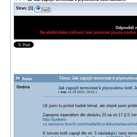
Stran:
[
1
]
Odpovědi n
Na elektrickém zařízení smí pracovat pouze osoba s
Téma: Jak zapojit termostat k plynovému 
Autor
Ondrra
Jak zapojit termostat k plynovému kotli 
«
kdy:
11.10.2015, 16:02 »
Už jsem tu prošel hodně témat, ale stejně jsem pro
Zapojeno topenářem dle obrázku 23 na str.17 (LS čer
http://junkers-
cz.resource.bosch.com/media/ttcz/dokumentace/in
K tomuto kotli zapojil dle str. 5 následující nový te