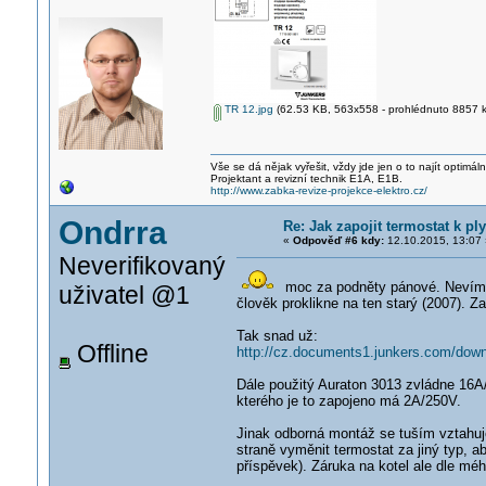
TR 12.jpg
(62.53 KB, 563x558 - prohlédnuto 8857 kr
Vše se dá nějak vyřešit, vždy jde jen o to najít optimá
Projektant a revizní technik E1A, E1B.
http://www.zabka-revize-projekce-elektro.cz/
Ondrra
Re: Jak zapojit termostat k p
«
Odpověď #6 kdy:
12.10.2015, 13:07 
Neverifikovaný
moc za podněty pánové. Nevím pr
uživatel @1
člověk proklikne na ten starý (2007). Zap
Tak snad už:
Offline
http://cz.documents1.junkers.com/down
Dále použitý Auraton 3013 zvládne 16A
kterého je to zapojeno má 2A/250V.
Jinak odborná montáž se tuším vztahuje 
straně vyměnit termostat za jiný typ, ab
příspěvek). Záruka na kotel ale dle mé