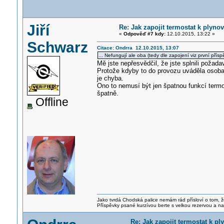
Jiří
Re: Jak zapojit termostat k plyno
«
Odpověď #7 kdy:
12.10.2015, 13:22 »
Schwarz
Citace: Ondrra 12.10.2015, 13:07
... Nefungují ale oba (tedy dle zapojení viz první pří
Mě jste nepřesvědčil, že jste splnili požad
Protože kdyby to do provozu uváděla osoba,
je chyba.
Ono to nemusí být jen špatnou funkcí termo
špatně.
Offline
Jako tvrdá Chodská palice nemám rád přísloví o tom, ž
Příspěvky psané kurzívou berte s velkou rezervou a na
Re: Jak zapojit termostat k p