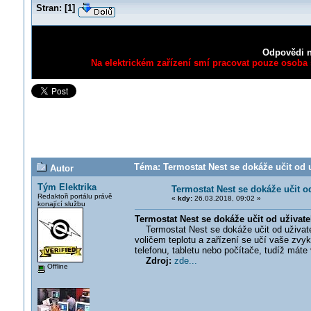
Stran:
[
1
]
Odpovědi n
Na elektrickém zařízení smí pracovat pouze osoba s
Téma: Termostat Nest se dokáže učit od u
Autor
Tým Elektrika
Termostat Nest se dokáže učit od
Redaktoři portálu právě
«
kdy:
26.03.2018, 09:02 »
konající službu
Termostat Nest se dokáže učit od uživate
Termostat Nest se dokáže učit od uživatele
voličem teplotu a zařízení se učí vaše zvy
telefonu, tabletu nebo počítače, tudíž máte 
Zdroj:
zde...
Offline