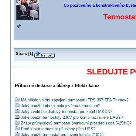
Co pozitivního a konstruktivníh
o byste
Termostat
Stran:
[
1
]
SLEDUJTE 
Příbuzné diskuse a články z Elektrika.cz
Má někdo vnitřní zapojení termostatu TRS 397 ZPA Trutnov?
Jaký použít kabel k pokojovému termostatu?
Jaký zvolit bezdratový termostat pro kotel DAKON?
Jaké použít termostaty 230V pro kombinaci s relé EASY?
Znáte průmyslový termostat (venkovní prostředí) cca 5-25stC?
Proč kmitá termostat připojený přes UPS?
Jaky použít termostat pro taveni lepidla 210°C?