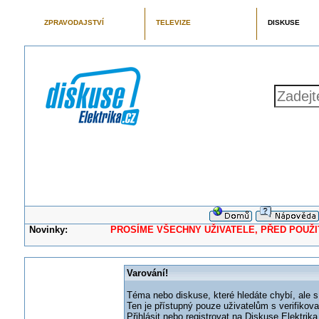
ZPRAVODAJSTVÍ
TELEVIZE
DISKUSE
Novinky:
PROSÍME VŠECHNY UŽIVATELE, PŘED POUŽITÍM 
Varování!
Téma nebo diskuse, které hledáte chybí, ale s
Ten je přístupný pouze uživatelům s verifikov
Přihlásit nebo registrovat na Diskuse Elektri