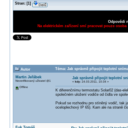
Stran:
[
1
]
Odpovědi n
Na elektrickém zařízení smí pracovat pouze osoba s
Téma: Jak správně připojit teplotní sním
Autor
Martin Jeřábek
Jak správně připojit teplotní s
Neverifikovaný uživatel @1
«
kdy:
24.03.2011, 10:34 »
Offline
K diferenčnímu termostatu Solar02 (das-elekt
společném uložení vodiče od čidla ve spole
Pokud se rozhodnu pro stíněný vodič, tak 
oceloplechový IP 65). Kam ale na straně či
Fuk Tomáš