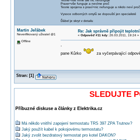
Teorie=vše víme ale nic nefunguje
Praxe=vše funguje a nevíme proč
Teorie spojena s praxí=nic nefunguje a nikdo neví proč
Vysoce odborných omylů se dopouští jen specialisté
Ďábel je skryt v detailu
Martin Jeřábek
Re: Jak správně připojit teplotn
Neverifikovaný uživatel @1
«
Odpověď #11 kdy:
26.03.2011, 19:24 »
Offline
,
pane Kůrko
za vyčerpávající odpov
Stran:
[
1
]
SLEDUJTE 
Příbuzné diskuse a články z Elektrika.cz
Má někdo vnitřní zapojení termostatu TRS 397 ZPA Trutnov?
Jaký použít kabel k pokojovému termostatu?
Jaký zvolit bezdratový termostat pro kotel DAKON?