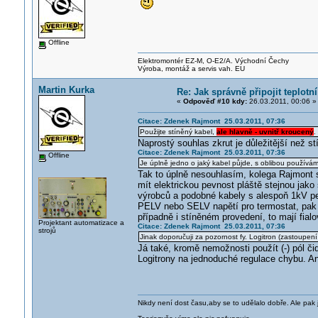
Offline
Elektromontér EZ-M, O-E2/A. Východní Čechy
Výroba, montáž a servis vah. EU
Martin Kurka
Re: Jak správně připojit teplotn
«
Odpověď #10 kdy:
26.03.2011, 00:06 »
Citace: Zdenek Rajmont 25.03.2011, 07:36
Použijte stíněný kabel,
ale hlavně - uvnitř kroucený
.
Naprostý souhlas zkrut je důležitější než st
Citace: Zdenek Rajmont 25.03.2011, 07:36
Offline
Je úplně jedno o jaký kabel půjde, s oblibou používá
Tak to úplně nesouhlasím, kolega Rajmont s
mít elektrickou pevnost pláště stejnou ja
výrobců a podobné kabely s alespoň 1kV pe
PELV nebo SELV napětí pro termostat, pak 
případně i stíněném provedení, to mají fial
Projektant automatizace a
Citace: Zdenek Rajmont 25.03.2011, 07:36
strojů
Jinak doporučuji za pozornost fy. Logitron (zastoupení 
Já také, kromě nemožnosti použít (-) pól č
Logitrony na jednoduché regulace chybu. A
Nikdy není dost času,aby se to udělalo dobře. Ale pak 