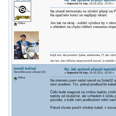
Re: Jak správně připojit teplotn
«
Odpověď #1 kdy:
24.03.2011, 15:35 »
Na straně termostatu se stínění připojí na P
Na opačném konci se nepřipojí nikam.
Jen tak na okraj - solidní výrobce by v náv
Offline
s ohledem na chybu měření vnesenou impeda
Když vím, rád poradím: fyzika, elektronika, IT, ale i 
Jen ten, kdo něčemu stoprocentně rozumí, to dokáže vy
tomáš buřival
Re: Jak správně připojit teplotn
Neverifikovaný uživatel @1
«
Odpověď #2 kdy:
24.03.2011, 20:29 »
Offline
Na internetu jsem našel návod na Solar02 a
není uvedeno. Tzn. pokud prodloužíte kabel
Čidlo bude reagovat na změnu teploty změ
teploty od skutečné, ale vzhledem k účelu p
poznáte, o kolik vám prodloužení mění nam
Pokud chcete použít stíněný kabel, v rozvad