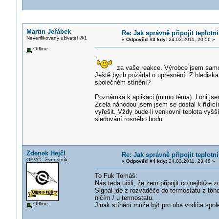
Martin Jeřábek
Re: Jak správně připojit teplotn
Neverifikovaný uživatel @1
«
Odpověď #3 kdy:
24.03.2011, 20:56 »
Offline
,
za vaše reakce. Výrobce jsem samozř
Ještě bych požádal o upřesnění. Z hlediska
společném stínění?
Poznámka k aplikaci (mimo téma). Loni jsem
Zcela náhodou jsem jsem se dostal k řídící
vyřešit. Vždy bude-li venkovní teplota vyšš
sledování rosného bodu.
Zdenek Hejčl
Re: Jak správně připojit teplotn
OSVČ - živnostník
«
Odpověď #4 kdy:
24.03.2011, 23:48 »
To Fuk Tomáš:
Nás teda učili, že zem připojit co nejblíže zd
Signál jde z rozvaděče do termostatu z toho 
ničím / u termostatu.
Offline
Jinak stínění může být pro oba vodiče spol