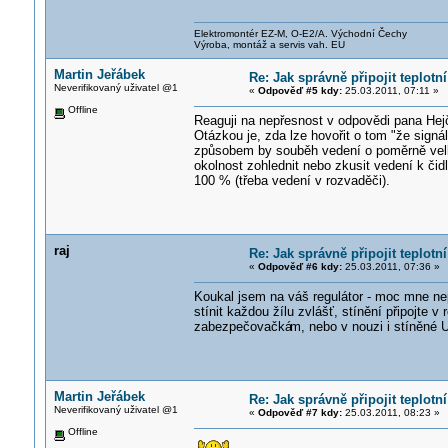
Elektromontér EZ-M, O-E2/A. Východní Čechy
Výroba, montáž a servis vah. EU
Martin Jeřábek
Re: Jak správně připojit teplotn
Neverifikovaný uživatel @1
«
Odpověď #5 kdy:
25.03.2011, 07:11 »
Offline
Reaguji na nepřesnost v odpovědi pana Hejč
Otázkou je, zda lze hovořit o tom "že signál
způsobem by souběh vedení o poměrně velké 
okolnost zohlednit nebo zkusit vedení k či
100 % (třeba vedení v rozvaděči).
raj
Re: Jak správně připojit teplotn
«
Odpověď #6 kdy:
25.03.2011, 07:36 »
Koukal jsem na váš regulátor - moc mne nep
stínit každou žílu zvlášť, stínění připojte 
zabezpečovačká
m, nebo v nouzi i stíněné 
Martin Jeřábek
Re: Jak správně připojit teplotn
Neverifikovaný uživatel @1
«
Odpověď #7 kdy:
25.03.2011, 08:23 »
Offline