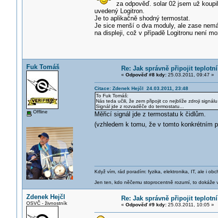
za odpověď. solar 02 jsem už koupil
uvedený Logitron.
Je to aplikačně shodný termostat.
Je sice menší o dva moduly, ale zase nemá g
na displeji, což v případě Logitronu není m
Fuk Tomáš
Re: Jak správně připojit teplotn
«
Odpověď #8 kdy:
25.03.2011, 09:47 »
Citace: Zdenek Hejčl 24.03.2011, 23:48
To Fuk Tomáš:
Nás teda učili, že zem připojit co nejblíže zdroji signálu 
Signál jde z rozvaděče do termostatu...
Offline
Měřicí signál jde z termostatu k čidlům.
(vzhledem k tomu, že v tomto konkrétním př
Když vím, rád poradím: fyzika, elektronika, IT, ale i 
Jen ten, kdo něčemu stoprocentně rozumí, to dokáže vy
Zdenek Hejčl
Re: Jak správně připojit teplotn
OSVČ - živnostník
«
Odpověď #9 kdy:
25.03.2011, 10:05 »