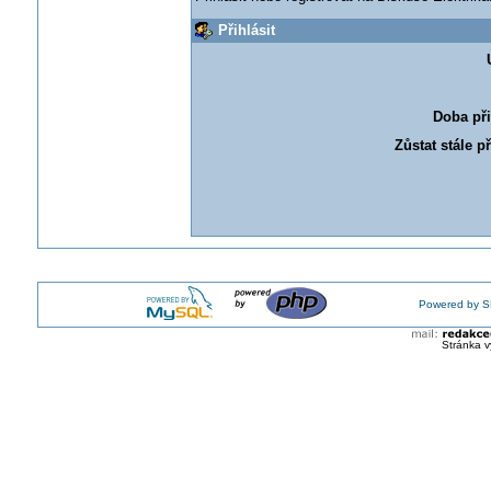
Přihlásit
Doba při
Zůstat stále p
Powered by S
Stránka v