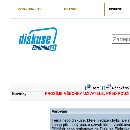
ZPRAVODAJSTVÍ
TELEVIZE
DISKUSE
Novinky:
PROSÍME VŠECHNY UŽIVATELE, PŘED POUŽITÍM 
Varování!
Téma nebo diskuse, které hledáte chybí, ale s
Ten je přístupný pouze uživatelům s verifikov
Přihlásit nebo registrovat na Diskuse Elektri