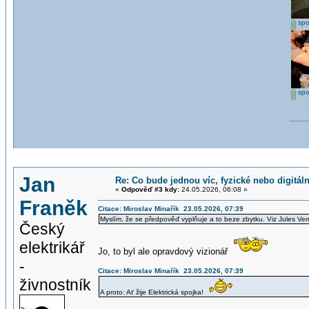
spo
spo
Jan
Re: Co bude jednou víc, fyzické nebo digitáln
«
Odpověď #3 kdy:
24.05.2026, 06:08 »
Franěk
Citace: Miroslav Minařík 23.05.2026, 07:39
Myslím, že se předpověď vyplňuje a to beze zbytku. Viz Jules Vern
Český
elektrikář
Jo, to byl ale opravdový vizionář
-
Citace: Miroslav Minařík 23.05.2026, 07:39
živnostník
A proto: Ať žije Elektrická spojka!