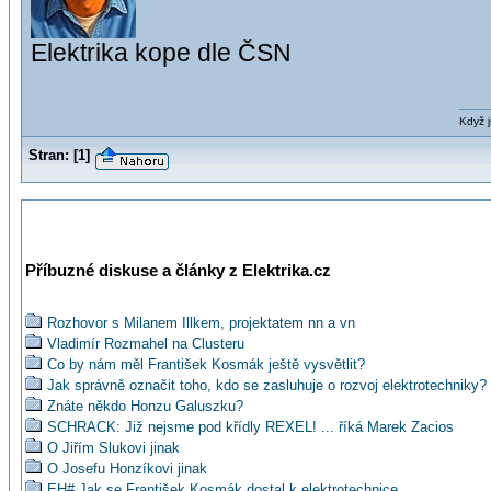
Elektrika kope dle ČSN
Když j
Stran:
[
1
]
Příbuzné diskuse a články z Elektrika.cz
Rozhovor s Milanem Illkem, projektatem nn a vn
Vladimír Rozmahel na Clusteru
Co by nám měl František Kosmák ještě vysvětlit?
Jak správně označit toho, kdo se zasluhuje o rozvoj elektrotechniky?
Znáte někdo Honzu Galuszku?
SCHRACK: Již nejsme pod křídly REXEL! ... říká Marek Zacios
O Jiřím Slukovi jinak
O Josefu Honzíkovi jinak
EH# Jak se František Kosmák dostal k elektrotechnice