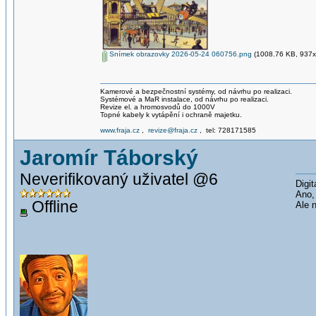
Snímek obrazovky 2026-05-24 060756.png
(1008.76 KB, 937x5
Kamerové a bezpečnostní systémy, od návrhu po realizaci.
Systémové a MaR instalace, od návrhu po realizaci.
Revize el. a hromosvodů do 1000V
Topné kabely k vytápění i ochraně majetku.
www.fraja.cz
,
revize@fraja.cz
, tel: 728171585
Jaromír Táborský
Neverifikovaný uživatel @6
Digit
Ano,
Offline
Ale 