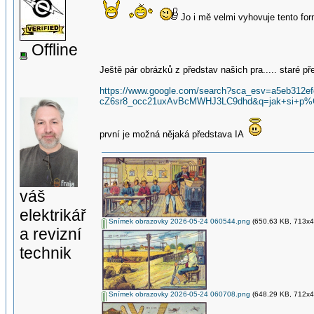
Jo i mě velmi vyhovuje tento f
Offline
Ještě pár obrázků z představ našich pra..... staré pře
https://www.google.com/search?sca_esv=a5eb
cZ6sr8_occ21uxAvBcMWHJ3LC9dhd&q=jak+si+p
první je možná nějaká představa IA
váš
elektrikář
Snímek obrazovky 2026-05-24 060544.png
(650.63 KB, 713x41
a revizní
technik
Snímek obrazovky 2026-05-24 060708.png
(648.29 KB, 712x41