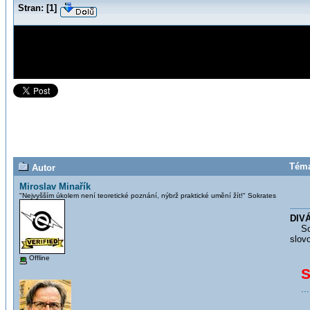
Stran:
[
1
]
Téma
Autor
Miroslav Minařík
"Nejvyšším úkolem není teoretické poznání, nýbrž praktické umění žít!" Sokrates
DIVÁ
Soci
slovo
Offline
S
..