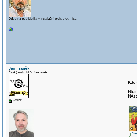
Odborná publicistika v instalační elektrotechnice.
Jan Franěk
Český elektrikář - živnostník
Kdo 
NIcm
NAstu
Offline
Sní