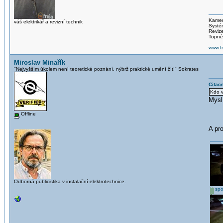
Kamer
váš elektrikář a revizní technik
Systém
Reviz
Topné 
www.fr
Miroslav Minařík
"Nejvyšším úkolem není teoretické poznání, nýbrž praktické umění žít!" Sokrates
Citac
Kdo v
Mysl
Offline
A pro
Odborná publicistika v instalační elektrotechnice.
spo