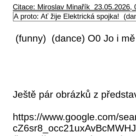
Citace: Miroslav Minařík 23.05.2026, 
A proto: Ať žije Elektrická spojka! (da
(funny) (dance) O0 Jo i mě
Ještě pár obrázků z představ 
https://www.google.com
cZ6sr8_occ21uxAvBcMWH