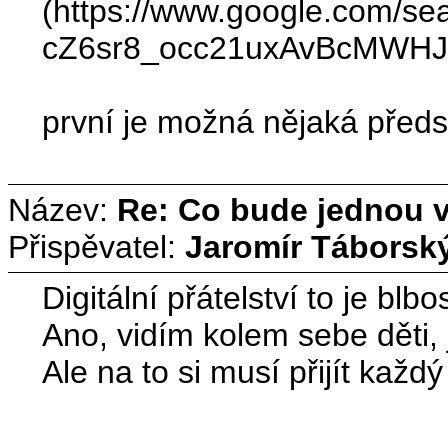
(https://www.google.co
cZ6sr8_occ21uxAvBcMWH
první je možná nějaká předs
Název:
Re: Co bude jednou ví
Přispěvatel:
Jaromír Táborsk
Digitální přátelství to je blbos
Ano, vidím kolem sebe děti, 
Ale na to si musí přijít kaž