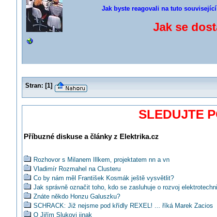
Jak byste reagovali na tuto souvisejíc
Jak se dost
Stran:
[
1
]
SLEDUJTE 
Příbuzné diskuse a články z Elektrika.cz
Rozhovor s Milanem Illkem, projektatem nn a vn
Vladimír Rozmahel na Clusteru
Co by nám měl František Kosmák ještě vysvětlit?
Jak správně označit toho, kdo se zasluhuje o rozvoj elektrotechn
Znáte někdo Honzu Galuszku?
SCHRACK: Již nejsme pod křídly REXEL! ... říká Marek Zacios
O Jiřím Slukovi jinak