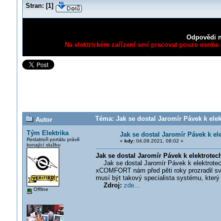
Stran:
[
1
]
Odpovědi n
Na elektrickém zařízení smí pracovat pouze osoba s
Téma: Jak se dostal Jaromír Pávek k elek
Autor
Tým Elektrika
Jak se dostal Jaromír Pávek k el
Redaktoři portálu právě
«
kdy:
04.09.2021, 08:02 »
konající službu
Jak se dostal Jaromír Pávek k elektrotec
Jak se dostal Jaromír Pávek k elektrotec
xCOMFORT nám před pěti roky prozradil své
musí být takový specialista systému, který 
Zdroj:
zde...
Offline