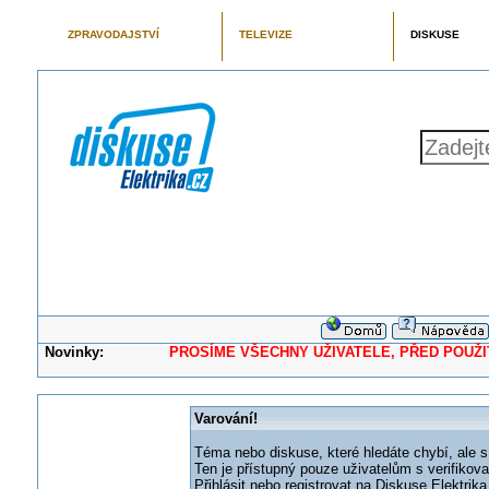
ZPRAVODAJSTVÍ
TELEVIZE
DISKUSE
Novinky:
PROSÍME VŠECHNY UŽIVATELE, PŘED POUŽITÍM 
Varování!
Téma nebo diskuse, které hledáte chybí, ale s
Ten je přístupný pouze uživatelům s verifikov
Přihlásit nebo registrovat na Diskuse Elektri