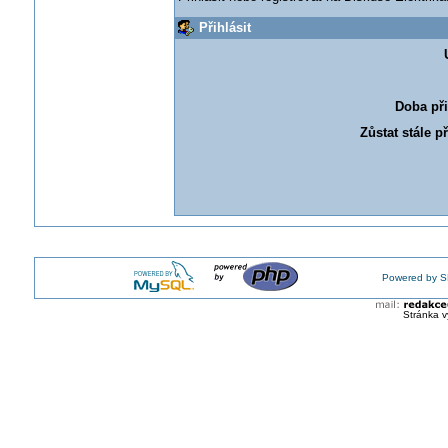
Přihlásit
Doba při
Zůstat stále p
Powered by S
Stránka v