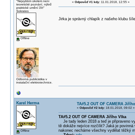
"Nejvyšším úkolem není
«
Odpověď #1 kdy:
11.01.2018, 12:55 »
teoretické poznání, nýbrž
praktické umění žít!"
Sokrates
Jirka je správný chlapík z našeho klubu šíl
Offline
Odborná publicistika v
instalační elektrotechnice.
Karel Herma
TA#5.2 OUT OF CAMERA Jiřího
«
Odpověď #2 kdy:
18.01.2018, 09:02 »
TA#5.2 OUT OF CAMERA Jiřího Vlka
Je tady leden 2018 a teď je připraveno v
tě dokáže nejvíce rozčílit? Jaká je povinn
nakonec necháme všechny vydělat těžký mi
Offline
Zdroj:
zde...