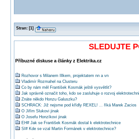
Stran:
[
1
]
SLEDUJTE 
Příbuzné diskuse a články z Elektrika.cz
Rozhovor s Milanem Illkem, projektatem nn a vn
Vladimír Rozmahel na Clusteru
Co by nám měl František Kosmák ještě vysvětlit?
Jak správně označit toho, kdo se zasluhuje o rozvoj elektrotechn
Znáte někdo Honzu Galuszku?
SCHRACK: Již nejsme pod křídly REXEL! ... říká Marek Zacios
O Jiřím Slukovi jinak
O Josefu Honzíkovi jinak
EH# Jak se František Kosmák dostal k elektrotechnice
SI# Kde se vzal Martin Formánek v elektrotechnice?
Wolfgang Marks na Clusteru v Brně