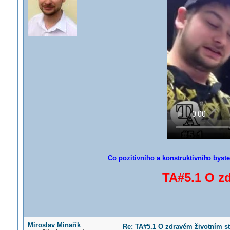
Co pozitivního a konstruktivníh
o byste
TA#5.1 O zd
Miroslav Minařík
Re: TA#5.1 O zdravém životním st