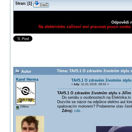
Stran:
[
1
]
Odpovědi n
Na elektrickém zařízení smí pracovat pouze osoba s
Téma: TA#5.1 O zdravém životním stylu s
Autor
Karel Herma
TA#5.1 O zdravém životním stylu
«
kdy:
11.01.2018, 09:02 »
TA#5.1 O zdravém životním stylu s Jiří
Do seriálu o osobnostech na Elektrika.tv př
Dozvíte se názor na odpůrce elektro aut kte
spalovacím motorem? Probereme stav českých
Offline
Zdroj:
zde...