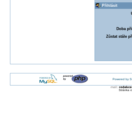
Přihlásit
Doba při
Zůstat stále p
Powered by S
Stránka v