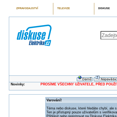
ZPRAVODAJSTVÍ
TELEVIZE
DISKUSE
Novinky:
PROSÍME VŠECHNY UŽIVATELE, PŘED POUŽITÍM 
Varování!
Téma nebo diskuse, které hledáte chybí, ale s
Ten je přístupný pouze uživatelům s verifikov
Přihlásit nebo registrovat na Diskuse Elektri