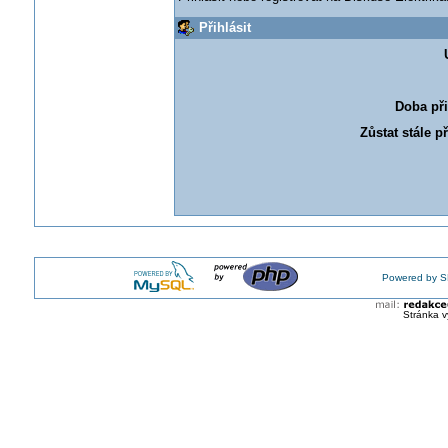
Přihlásit
Doba při
Zůstat stále p
Powered by S
Stránka v