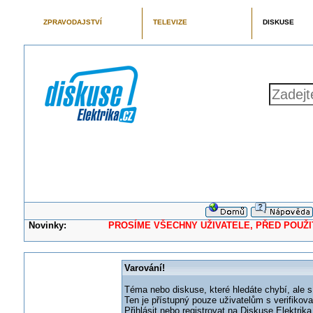
ZPRAVODAJSTVÍ
TELEVIZE
DISKUSE
Novinky:
PROSÍME VŠECHNY UŽIVATELE, PŘED POUŽITÍM 
Varování!
Téma nebo diskuse, které hledáte chybí, ale s
Ten je přístupný pouze uživatelům s verifikov
Přihlásit nebo registrovat na Diskuse Elektri