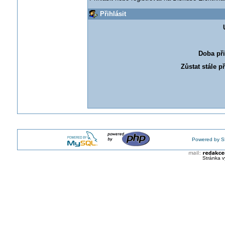
Přihlásit
Doba při
Zůstat stále p
Powered by S
Stránka v