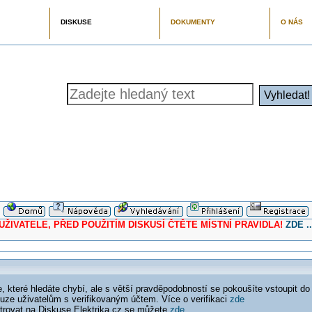
DISKUSE
DOKUMENTY
O NÁS
ELE, PŘED POUŽITÍM DISKUSÍ ČTĚTE MÍSTNÍ PRAVIDLA!
ZDE ..
 které hledáte chybí, ale s větší pravděpodobností se pokoušíte vstoupit do
ouze uživatelům s verifikovaným účtem. Více o verifikaci
zde
istrovat na Diskuse Elektrika.cz se můžete
zde