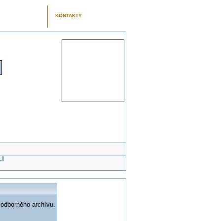
KONTAKTY
.!
 odborného archívu.