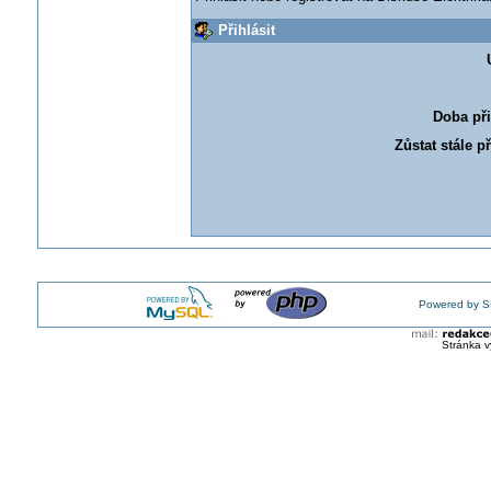
Přihlásit
Doba při
Zůstat stále p
Powered by S
Stránka v