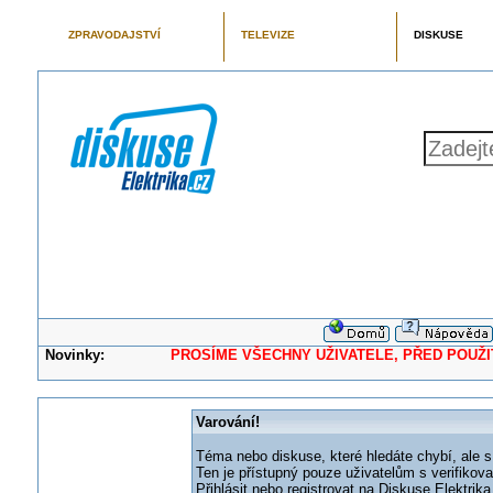
ZPRAVODAJSTVÍ
TELEVIZE
DISKUSE
Novinky:
PROSÍME VŠECHNY UŽIVATELE, PŘED POUŽITÍM 
Varování!
Téma nebo diskuse, které hledáte chybí, ale s
Ten je přístupný pouze uživatelům s verifikov
Přihlásit nebo registrovat na Diskuse Elektri