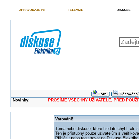
ZPRAVODAJSTVÍ
TELEVIZE
DISKUSE
Novinky:
PROSÍME VŠECHNY UŽIVATELE, PŘED POUŽITÍM 
Varování!
Téma nebo diskuse, které hledáte chybí, ale s
Ten je přístupný pouze uživatelům s verifikov
Přihlásit nebo registrovat na Diskuse Elektri