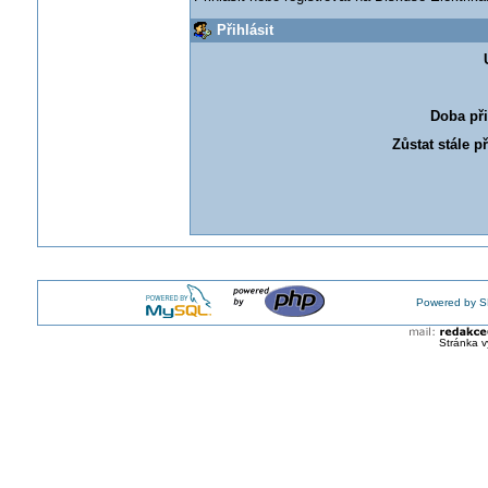
Přihlásit
Doba při
Zůstat stále p
Powered by S
Stránka v