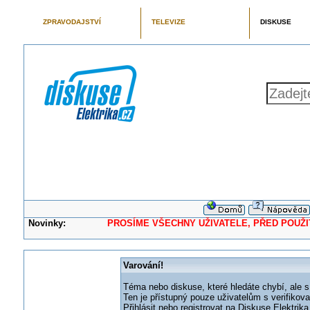
ZPRAVODAJSTVÍ
TELEVIZE
DISKUSE
Novinky:
PROSÍME VŠECHNY UŽIVATELE, PŘED POUŽITÍM 
Varování!
Téma nebo diskuse, které hledáte chybí, ale s
Ten je přístupný pouze uživatelům s verifikov
Přihlásit nebo registrovat na Diskuse Elektri