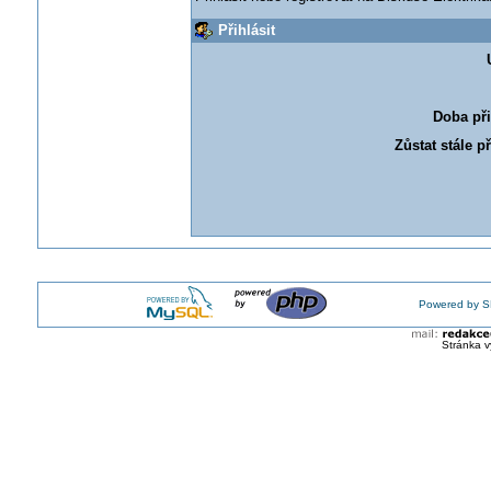
Přihlásit
Doba při
Zůstat stále p
Powered by S
Stránka v