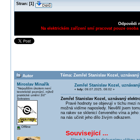
Stran:
[
1
]
Odpovědi n
Na elektrickém zařízení smí pracovat pouze osoba s
Téma: Zemřel Stanislav Kozel, uznávaný 
Autor
Miroslav Minařík
Zemřel Stanislav Kozel, uznávaný
"Nejvyšším úkolem není
«
kdy:
09.07.2025, 08:02 »
teoretické poznání, nýbrž
praktické umění žít!"
Zemřel Stanislav Kozel, uznávaný elektr
Sokrates
Pravé hodnoty se objevují v tichu mezi ná
možná vidíme naposledy. Nevěřil jsem tomu
na rakev se sklenicí červeného vína a jeho
na nás učinit jeho dílo živým odkazem.
Offline
Související ...
... článek k tomuto diskusnímu vláknu z