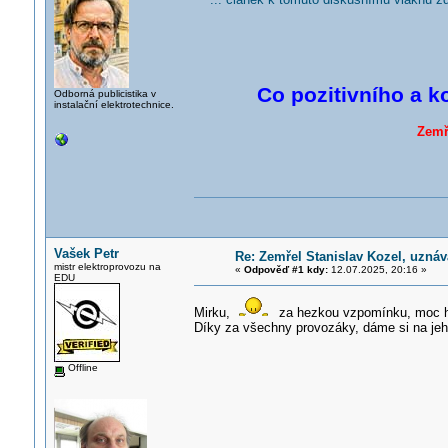
Co pozitivního a k
Odborná publicistika v
instalační elektrotechnice.
Zemř
Vašek Petr
Re: Zemřel Stanislav Kozel, uzná
mistr elektroprovozu na
«
Odpověď #1 kdy:
12.07.2025, 20:16 »
EDU
Mirku,
za hezkou vzpomínku, moc he
Díky za všechny provozáky, dáme si na jeh
Offline