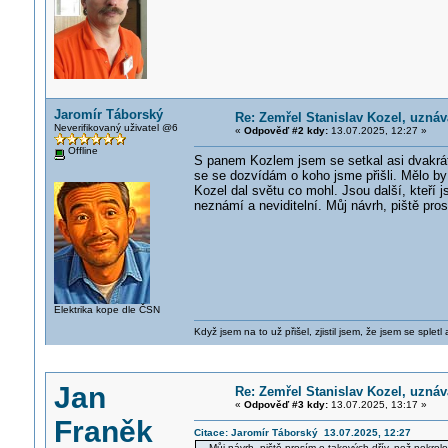
Jaromír Táborský
Re: Zemřel Stanislav Kozel, uzná
Neverifikovaný uživatel @6
«
Odpověď #2 kdy:
13.07.2025, 12:27 »
Offline
S panem Kozlem jsem se setkal asi dvakrát
se se dozvídám o koho jsme přišli. Mělo by
Kozel dal světu co mohl. Jsou další, kteří
neznámí a neviditelní. Můj návrh, piště pros
Elektrika kope dle ČSN
Když jsem na to už přišel, zjistil jsem, že jsem se spletl
Jan
Re: Zemřel Stanislav Kozel, uzná
«
Odpověď #3 kdy:
13.07.2025, 13:17 »
Franěk
Citace: Jaromír Táborský 13.07.2025, 12:27
... Můj návrh, piště prosím o takových dřív, než nekrolo