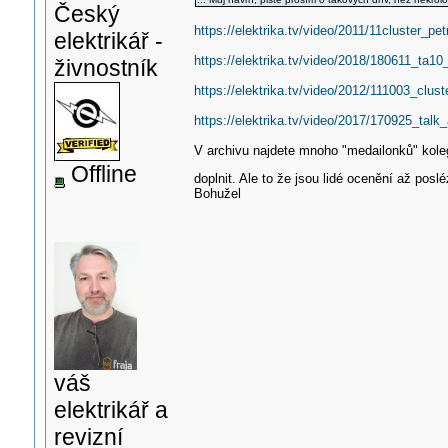
Český
https://elektrika.tv/video/2011/11cluster_pe
elektrikář -
https://elektrika.tv/video/2018/180611_ta1
živnostník
https://elektrika.tv/video/2012/111003_clust
https://elektrika.tv/video/2017/170925_ta
V archivu najdete mnoho "medailonků" kolegů
Offline
doplnit. Ale to že jsou lidé ocenění až pos
Bohužel
váš
elektrikář a
revizní