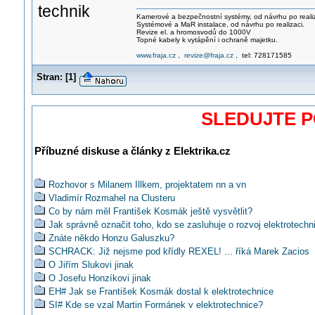
technik
Kamerové a bezpečnostní systémy, od návrhu po realiz
Systémové a MaR instalace, od návrhu po realizaci.
Revize el. a hromosvodů do 1000V
Topné kabely k vytápění i ochraně majetku.
www.fraja.cz
,
revize@fraja.cz
, tel: 728171585
Stran:
[
1
]
SLEDUJTE 
Příbuzné diskuse a články z Elektrika.cz
Rozhovor s Milanem Illkem, projektatem nn a vn
Vladimír Rozmahel na Clusteru
Co by nám měl František Kosmák ještě vysvětlit?
Jak správně označit toho, kdo se zasluhuje o rozvoj elektrotechn
Znáte někdo Honzu Galuszku?
SCHRACK: Již nejsme pod křídly REXEL! ... říká Marek Zacios
O Jiřím Slukovi jinak
O Josefu Honzíkovi jinak
EH# Jak se František Kosmák dostal k elektrotechnice
SI# Kde se vzal Martin Formánek v elektrotechnice?