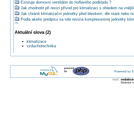
Existuje domovní ventilátor do hořlavého podkladu ?
Jak zhodnotit při revizi přívod pro klimatizaci s ohledem na vnější
Jak chránit klimatizační jednotky před bleskem, dle staré nebo 
Podla akeho predpisu sa robi revizia kompresorovej jednotky klim
Jak řešíte odvod tepla z rozvaděče vy?
Jaké normě odporuje uložení el. obvodů uvnitř vzduchového kaná
Aktuální slova (2)
klimatizace?
Jak účinně ochránit splitové klimatizace, resp.místnost před zav
klimatizace
blesku?
vzduchotechnika
Dáte tip na spolehlivou klimatizaci pro 3m3 cca 1200W?
Už jste řešili chlazení serverů principem chladné uličky?
RITTAL note #1: Chlazení rozvaděčů pomocí ventilátorů
RITTAL note#2: Chlazení rozvaděčů pomocí klimatizačních jedno
Powered by S
Použili jste někdy chlazení rozvaděče systémem voda - vzduch?
Jak v létě zásobovat podnik chladem z dřívějšího tepla?
Stránka v
Máte zkušenosti s propojením klimatizace k systémové instalaci
RITTAL: Představujeme novou generaci chladicích jednotek Blue
Je potřeba ještě dělat k revizi klimatizačních jednotek revizi elek
RITTAL: Princip chlazení nové jednotky Blue e+
RITTAL: Proč používat chladicí jednotku Blue e+
Může být klimatizace připojena na rozvaděč serverovny?
Je přípustné kapalinové chlazení rozvaděčů na nn rozvaděčích v
rozvodně ?
LIVE Rittal: Chladicí jednotky Blue e+ (REPRÍZA)