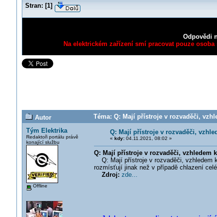
Stran:
[
1
]
Odpovědi n
Na elektrickém zařízení smí pracovat pouze osoba s
Téma: Q: Mají přístroje v rozvaděči, vzhl
Autor
Tým Elektrika
Q: Mají přístroje v rozvaděči, vzhl
Redaktoři portálu právě
«
kdy:
04.11.2021, 08:02 »
konající službu
Q: Mají přístroje v rozvaděči, vzhledem k
Q: Mají přístroje v rozvaděči, vzhledem k 
rozmísťují jinak než v případě chlazení cel
Zdroj:
zde...
Offline