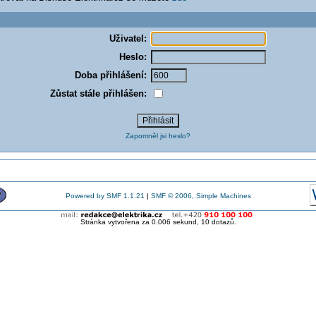
Uživatel:
Heslo:
Doba přihlášení:
Zůstat stále přihlášen:
Zapomněl jsi heslo?
Powered by SMF 1.1.21
|
SMF © 2006, Simple Machines
Stránka vytvořena za 0.006 sekund, 10 dotazů.