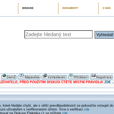
DISKUSE
DOKUMENTY
O NÁS
ELE, PŘED POUŽITÍM DISKUSÍ ČTĚTE MÍSTNÍ PRAVIDLA!
ZDE ..
 které hledáte chybí, ale s větší pravděpodobností se pokoušíte vstoupit do
ouze uživatelům s verifikovaným účtem. Více o verifikaci
zde
istrovat na Diskuse Elektrika.cz se můžete
zde