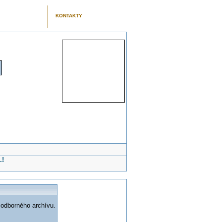
KONTAKTY
.!
 odborného archívu.