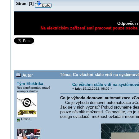
Stran:
[
1
]
Odpovědi n
Na elektrickém zařízení smí pracovat pouze osoba s
Téma: Co všichni stále vidí na systémové
Autor
Tým Elektrika
Co všichni stále vidí na systémové
Redaktoři portálu právě
«
kdy:
15.12.2022, 08:02 »
konající službu
Co je výhoda domovní automatizace xCo
Co je výhoda domovní automatizace xComfo
Jak se v nich vyznat? Pokud srovnáme des
pouze několik možností. Co myslíte, co je
design ovladačů, možnost ovládání mobilním
Offline