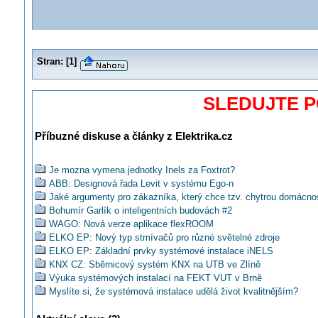
Stran:
[
1
]
SLEDUJTE 
Příbuzné diskuse a články z Elektrika.cz
Je mozna vymena jednotky Inels za Foxtrot?
ABB: Designová řada Levit v systému Ego-n
Jaké argumenty pro zákazníka, který chce tzv. chytrou domácno
Bohumír Garlík o inteligentních budovách #2
WAGO: Nová verze aplikace flexROOM
ELKO EP: Nový typ stmívačů pro různé světelné zdroje
ELKO EP: Základní prvky systémové instalace iNELS
KNX CZ: Sběrnicový systém KNX na UTB ve Zlíně
Výuka systémových instalací na FEKT VUT v Brně
Myslíte si, že systémová instalace udělá život kvalitnějším?
Lze zaslat projekt systémové instalace na oponenturu výrobci?