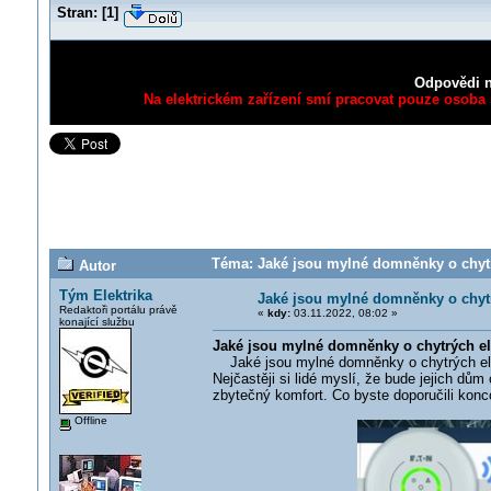
Stran:
[
1
]
Odpovědi n
Na elektrickém zařízení smí pracovat pouze osoba s
Téma: Jaké jsou mylné domněnky o chytrý
Autor
Tým Elektrika
Jaké jsou mylné domněnky o chytr
Redaktoři portálu právě
«
kdy:
03.11.2022, 08:02 »
konající službu
Jaké jsou mylné domněnky o chytrých ele
Jaké jsou mylné domněnky o chytrých ele
Nejčastěji si lidé myslí, že bude jejich dům
zbytečný komfort. Co byste doporučili kon
Offline