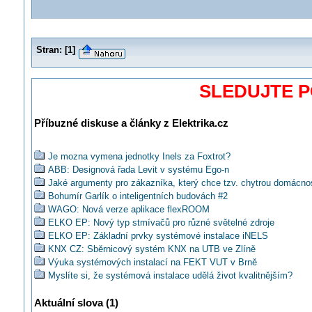
Stran:
[
1
]
SLEDUJTE 
Příbuzné diskuse a články z Elektrika.cz
Je mozna vymena jednotky Inels za Foxtrot?
ABB: Designová řada Levit v systému Ego-n
Jaké argumenty pro zákazníka, který chce tzv. chytrou domácno
Bohumír Garlík o inteligentních budovách #2
WAGO: Nová verze aplikace flexROOM
ELKO EP: Nový typ stmívačů pro různé světelné zdroje
ELKO EP: Základní prvky systémové instalace iNELS
KNX CZ: Sběrnicový systém KNX na UTB ve Zlíně
Výuka systémových instalací na FEKT VUT v Brně
Myslíte si, že systémová instalace udělá život kvalitnějším?
Lze zaslat projekt systémové instalace na oponenturu výrobci?
Aktuální slova (1)
ARisk#8: S jakými rušeními lze počítat v systémových instalací