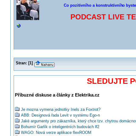
Co pozitivního a konstruktivníh
o byste
PODCAST LIVE TEC
Stran:
[
1
]
SLEDUJTE 
Příbuzné diskuse a články z Elektrika.cz
Je mozna vymena jednotky Inels za Foxtrot?
ABB: Designová řada Levit v systému Ego-n
Jaké argumenty pro zákazníka, který chce tzv. chytrou domácno
Bohumír Garlík o inteligentních budovách #2
WAGO: Nová verze aplikace flexROOM