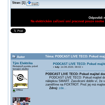
Stran:
[
1
]
Odpovědi n
Na elektrickém zařízení smí pracovat pouze osoba s
Téma: PODCAST LIVE TECO: Pokud majitel
Autor
Tým Elektrika
PODCAST LIVE TECO: Pokud majitel 
Redaktoři portálu právě
«
kdy:
14.06.2020, 08:02 »
konající službu
PODCAST LIVE TECO: Pokud majitel domu
PODCAST LIVE TECO: Pokud majitel domu 
nálepkou SMART. Zasvěcení dobře ví, že v
zaměříme na FOXTROT. Proč jej má majitel
Zdroj:
zde...
Offline