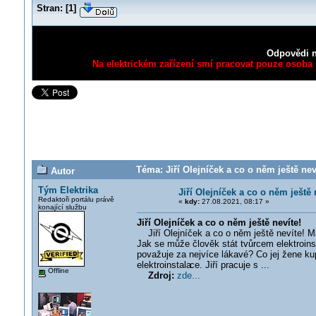
Stran:
[
1
]
Odpovědi n
Na elektrickém zařízení smí pracovat pouze osoba s
Téma: Jiří Olejníček a co o něm ještě nev
Autor
Tým Elektrika
Jiří Olejníček a co o něm ještě 
Redaktoři portálu právě
«
kdy:
27.08.2021, 08:17 »
konající službu
Jiří Olejníček a co o něm ještě nevíte!
Jiří Olejníček a co o něm ještě nevíte! M
Jak se může člověk stát tvůrcem elektroins
považuje za nejvíce lákavé? Co jej žene k
elektroinstala
ce. Jiří pracuje s ...
Offline
Zdroj:
zde...