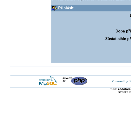
Přihlásit
Doba při
Zůstat stále p
Powered by S
Stránka v