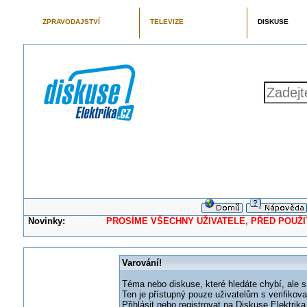
ZPRAVODAJSTVÍ
TELEVIZE
DISKUSE
Novinky:
PROSÍME VŠECHNY UŽIVATELE, PŘED POUŽITÍM 
Varování!
Téma nebo diskuse, které hledáte chybí, ale s
Ten je přístupný pouze uživatelům s verifikov
Přihlásit nebo registrovat na Diskuse Elektri