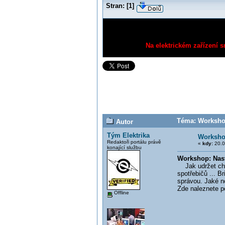
Stran:
[
1
]
Na elektrickém zařízení s
Téma: Workshop
Autor
Tým Elektrika
Workshop
Redaktoři portálu právě
«
kdy:
20.0
konající službu
Workshop: Nast
Jak udržet chyt
spotřebičů ... B
správou. Jaké n
Zde naleznete p
Offline