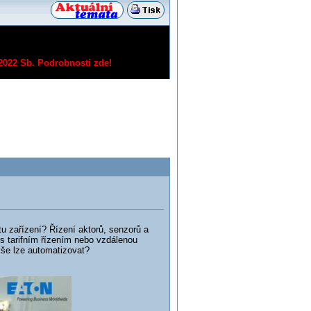
/2022 Sb.
Podrobnosti zde!
tu zařízení? Řízení aktorů, senzorů a
í s tarifním řízením nebo vzdálenou
vše lze automatizovat?