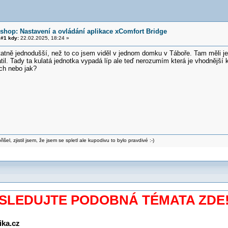
shop: Nastavení a ovládání aplikace xComfort Bridge
#1 kdy:
22.02.2025, 18:24 »
atně jednodušší, než to co jsem viděl v jednom domku v Táboře. Tam měli je
til. Tady ta kulatá jednotka vypadá líp ale teď nerozumím která je vhodnější
ch nebo jak?
šel, zjistil jsem, že jsem se spletl ale kupodivu to bylo pravdivé :-)
SLEDUJTE PODOBNÁ TÉMATA ZDE
ika.cz