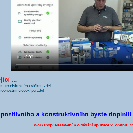
ící ...
tomuto diskusnímu vláknu zde!
odrobnostmi videoklipu zde!
pozitivního a konstruktivníh
o byste doplnili
Workshop: Nastavení a ovládání aplikace xComfort Br