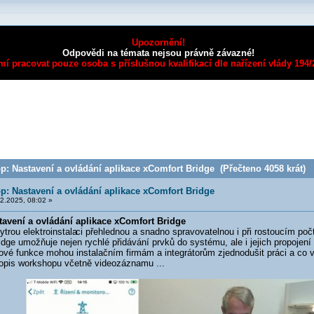
Upozornění!
Odpovědi na témata nejsou právně závazné!
mí pracovat pouze osoba s příslušnou kvalifikací dle nařízení vlády 194
: Nastavení a ovládání aplikace xComfort Bridge (Přečteno 4058 krát)
: Nastavení a ovládání aplikace xComfort Bridge
2.2025, 08:02 »
avení a ovládání aplikace xComfort Bridge
rou elektroinstala
ci přehlednou a snadno spravovatelnou i při rostoucím poč
ridge umožňuje nejen rychlé přidávání prvků do systému, ale i jejich propojen
ové funkce mohou instalačním firmám a integrátorům zjednodušit práci a co 
opis workshopu včetně videozáznamu ...