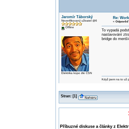
Jaromír Táborský
Re: Work
Neverifikovaný uživatel @6
«
Odpověď 
Offline
To vypadá podst
nastavování ztra
bridge do menší
Elektrika kope dle ČSN
Když jsem na to už při
Stran:
[
1
]
Příbuzné diskuse a články z Elektr