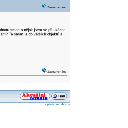
Zaznamenáno
dnotu smart a nějak jsem se při ukázce
 kam? Ta smart je do větších objektů a
Zaznamenáno
« předchozí
další »
!