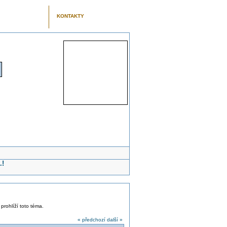
KONTAKTY
.!
 prohlíží toto téma.
« předchozí
další »