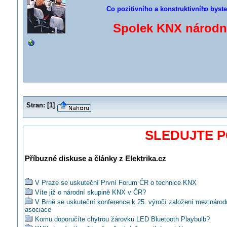
Co pozitivního a konstruktivníh
o byste
Spolek KNX národní
Stran:
[
1
]
SLEDUJTE 
Příbuzné diskuse a články z Elektrika.cz
V Praze se uskuteční První Forum ČR o technice KNX
Víte již o národní skupině KNX v ČR?
V Brně se uskuteční konference k 25. výročí založení mezináro
asociace
Komu doporučíte chytrou žárovku LED Bluetooth Playbulb?