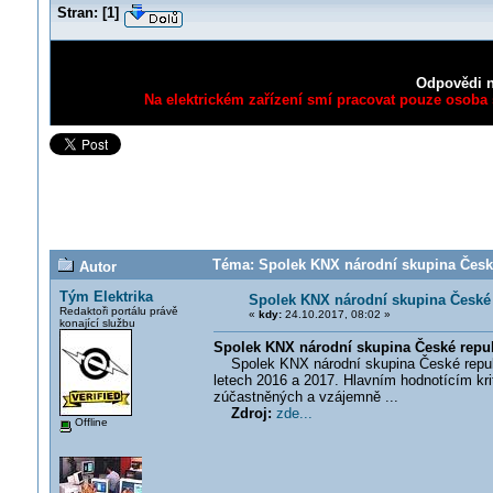
Stran:
[
1
]
Odpovědi n
Na elektrickém zařízení smí pracovat pouze osoba s
Téma: Spolek KNX národní skupina České r
Autor
Tým Elektrika
Spolek KNX národní skupina České r
Redaktoři portálu právě
«
kdy:
24.10.2017, 08:02 »
konající službu
Spolek KNX národní skupina České republ
Spolek KNX národní skupina České republik
letech 2016 a 2017. Hlavním hodnotícím krit
zúčastněných a vzájemně ...
Zdroj:
zde...
Offline