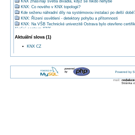
KNX zhasínají světla divadla, když se nikdo nehýbe
KNX: Co nového v KNX topologii?
Kde seženu náhradní díly na systémovou instalaci po delší době
KNX: Řízení osvětlení - detektory pohybu a přítomnosti
KNX: Na VŠB Technické univerzitě Ostrava bylo otevřeno certifi
školicí centrum KNX
KNX: Programovací software – srovnání ETS4 s ETS5
Aktuální slova (1)
KNX: Rozhraní enOcean, DALI
Domácí automatizace není doménou bohatých
KNX CZ
Doporučíte svým klientům PIPER jako ukázku systémové instal
KNX CZ: Sběrnicový systém KNX na UTB ve Zlíně
Základy KNX a práce s ETS 5 ve dnech 21. 11. a 22. 11. 2016
Výuka systémových instalací na FEKT VUT v Brně
Powered by S
KURZ: Základy KNX a práce s ETS 5
Proč se připojit ke KNX národní skupině ČR
Stránka v
KNX: Výuka KNX na VUT v Brně
KNX CZ: Vzdálené ovládání systémů KNX
Realizace KNX instalace v Hudebně-dramatické laboratoři JAMU
O KNX v České republice
KNX zahajuje prodej licencí nového softwaru ETS 2017
KNX: ETS Inside - software pro uživatele
Systémové instalace KNX jsou vůdčím komunikačním protokole
Soutěž o nejlepší realizovaný projekt KNX instalace
Zajímají vás nejčastěji používané přístroje ABB v systému KNX 