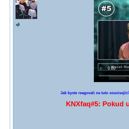
Jak byste reagovali na tuto souvisejíc
KNXfaq#5: Pokud up