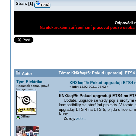
Stran:
[
1
]
Odpovědi n
Na elektrickém zařízení smí pracovat pouze osoba s
Téma: KNXfaq#5: Pokud upgraduji ETS4 n
Autor
Tým Elektrika
KNXfaq#5: Pokud upgraduji ETS4 na
Redaktoři portálu právě
«
kdy:
14.02.2021, 08:02 »
konající službu
KNXfaq#5: Pokud upgraduji ETS4 na ETS5
Update, upgrade se vždy pojí s určitými o
kompatibility se staršími projekty. V tomto
upgraduji ETS 4 na ETS 5, přijdu o licenci
Kunc ...
Offline
Zdroj:
zde...