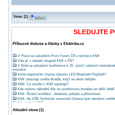
Stran:
[
1
]
SLEDUJTE 
Příbuzné diskuse a články z Elektrika.cz
V Praze se uskuteční První Forum ČR o technice KNX
Víte již o národní skupině KNX v ČR?
V Brně se uskuteční konference k 25. výročí založení mezináro
asociace
Komu doporučíte chytrou žárovku LED Bluetooth Playbulb?
KNX zhasínají světla divadla, když se nikdo nehýbe
KNX: Co nového v KNX topologii?
Kde seženu náhradní díly na systémovou instalaci po delší době
KNX: Řízení osvětlení - detektory pohybu a přítomnosti
KNX: Na VŠB Technické univerzitě Ostrava bylo otevřeno certifi
školicí centrum KNX
KNX: Programovací software – srovnání ETS4 s ETS5
Aktuální slova (1)
KNX: Rozhraní enOcean, DALI