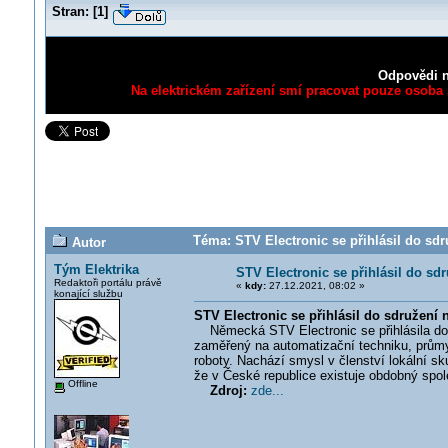
Stran:
[
1
]
Odpovědi n
Na elektrickém zařízení smí pracovat pouze osoba s
Téma: STV Electronic se přihlásil do sd
Autor
Tým Elektrika
STV Electronic se přihlásil do s
Redaktoři portálu právě
«
kdy:
27.12.2021, 08:02 »
konající službu
STV Electronic se přihlásil do sdružen
Německá STV Electronic se přihlásila do 
zaměřený na automatizační techniku, průmy
roboty. Nachází smysl v členství lokální s
že v České republice existuje obdobný spole
Offline
Zdroj:
zde...