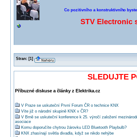
Co pozitivního a konstruktivníh
o byste
STV Electronic 
Stran:
[
1
]
SLEDUJTE 
Příbuzné diskuse a články z Elektrika.cz
V Praze se uskuteční První Forum ČR o technice KNX
Víte již o národní skupině KNX v ČR?
V Brně se uskuteční konference k 25. výročí založení mezináro
asociace
Komu doporučíte chytrou žárovku LED Bluetooth Playbulb?
KNX zhasínají světla divadla, když se nikdo nehýbe