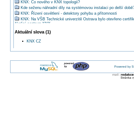
KNX: Co nového v KNX topologii?
Kde seženu náhradní díly na systémovou instalaci po delší době
KNX: Řízení osvětlení - detektory pohybu a přítomnosti
KNX: Na VŠB Technické univerzitě Ostrava bylo otevřeno certifi
školicí centrum KNX
KNX: Programovací software – srovnání ETS4 s ETS5
Aktuální slova (1)
KNX: Rozhraní enOcean, DALI
Domácí automatizace není doménou bohatých
KNX CZ
Doporučíte svým klientům PIPER jako ukázku systémové instal
KNX CZ: Sběrnicový systém KNX na UTB ve Zlíně
Základy KNX a práce s ETS 5 ve dnech 21. 11. a 22. 11. 2016
Výuka systémových instalací na FEKT VUT v Brně
Powered by S
KURZ: Základy KNX a práce s ETS 5
Proč se připojit ke KNX národní skupině ČR
Stránka v
KNX: Výuka KNX na VUT v Brně
KNX CZ: Vzdálené ovládání systémů KNX
Realizace KNX instalace v Hudebně-dramatické laboratoři JAMU
O KNX v České republice
KNX zahajuje prodej licencí nového softwaru ETS 2017
KNX: ETS Inside - software pro uživatele
Systémové instalace KNX jsou vůdčím komunikačním protokole
Soutěž o nejlepší realizovaný projekt KNX instalace
Zajímají vás nejčastěji používané přístroje ABB v systému KNX 
2017?