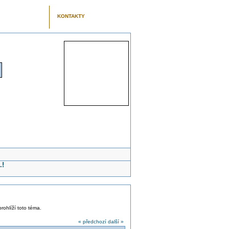
KONTAKTY
.!
rohlíží toto téma.
« předchozí
další »