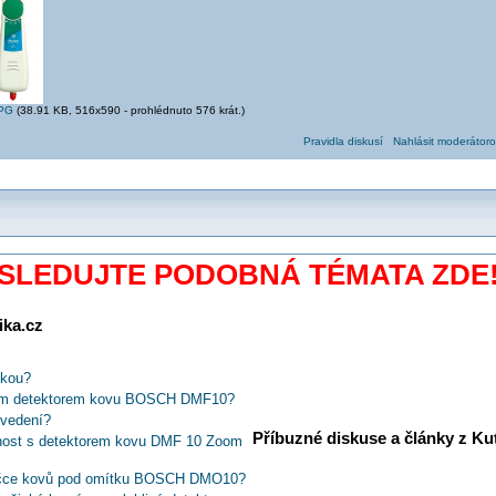
JPG
(38.91 KB, 516x590 - prohlédnuto 576 krát.)
Pravidla diskusí
Nahlásit moderátoro
SLEDUJTE PODOBNÁ TÉMATA ZDE
ika.cz
tkou?
lním detektorem kovu BOSCH DMF10?
 vedení?
Příbuzné diskuse a články z Kuti
nost s detektorem kovu DMF 10 Zoom
dačce kovů pod omítku BOSCH DMO10?