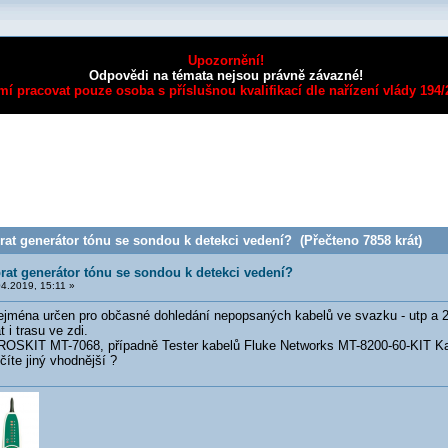
Upozornění!
Odpovědi na témata nejsou právně závazné!
mí pracovat pouze osoba s příslušnou kvalifikací dle nařízení vlády 194
at generátor tónu se sondou k detekci vedení? (Přečteno 7858 krát)
rat generátor tónu se sondou k detekci vedení?
4.2019, 15:11 »
ejména určen pro občasné dohledání nepopsaných kabelů ve svazku - utp a 2
i trasu ve zdi.
ROSKIT MT-7068, případně Tester kabelů Fluke Networks MT-8200-60-KIT Kali
íte jiný vhodnější ?