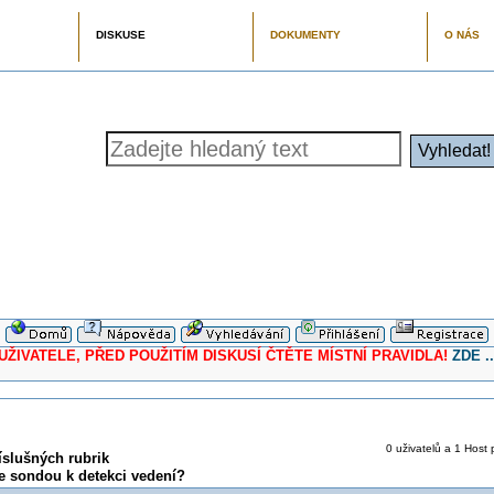
DISKUSE
DOKUMENTY
O NÁS
ELE, PŘED POUŽITÍM DISKUSÍ ČTĚTE MÍSTNÍ PRAVIDLA!
ZDE ..
0 uživatelů a 1 Host p
íslušných rubrik
se sondou k detekci vedení?