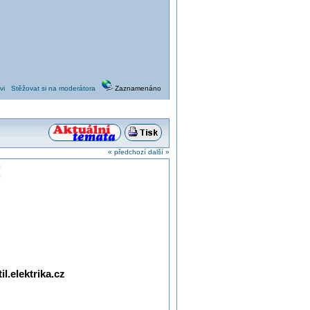
vi
Stěžovat si na moderátora
Zaznamenáno
« předchozí
další »
!
l.elektrika.cz