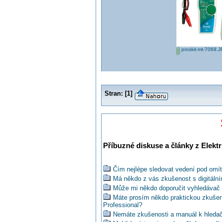
proskit-mt-7068.
Stran:
[
1
]
Příbuzné diskuse a články z Elektr
Čím nejlépe sledovat vedení pod omí
Má někdo z vás zkušenost s digitá
Může mi někdo doporučit vyhledávač
Máte prosím někdo praktickou zkuše
Professional?
Nemáte zkušenosti a manuál k hle