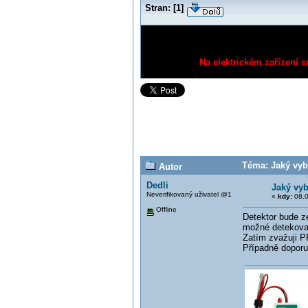
Stran:
[
1
]
Na elektrickém zařízení s
Téma: Jaký vybr
Autor
Dedli
Jaký vyb
Neverifikovaný uživatel @1
«
kdy:
08.0
Offline
Detektor bude z
možné detekovat 
Zatím zvažuji P
Případně doporuč