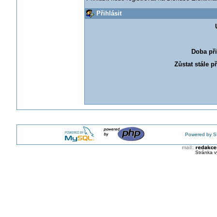
Přihlásit
Doba při
Zůstat stále p
Powered by S
Stránka v