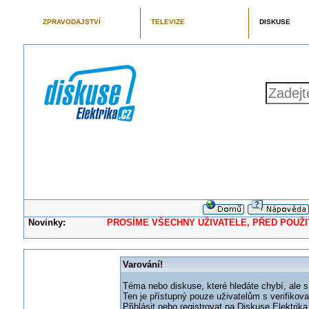
ZPRAVODAJSTVÍ
TELEVIZE
DISKUSE
Novinky:
PROSÍME VŠECHNY UŽIVATELE, PŘED POUŽITÍM 
Varování!
Téma nebo diskuse, které hledáte chybí, ale s
Ten je přístupný pouze uživatelům s verifikov
Přihlásit nebo registrovat na Diskuse Elektri