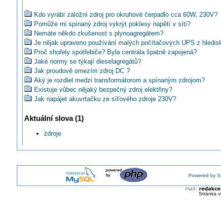
Kdo vyrábí záložní zdroj pro okruhové čerpadlo cca 60W, 230V?
Pomůže mi spínaný zdroj vykrýt poklesy napětí v síti?
Nemáte někdo zkušenost s plynoagregátem?
Je nějak upraveno používání malých počítačových UPS z hledi
Proč shořely spotřebiče? Byla centrála špatně zapojená?
Jaké normy se týkají dieselagregátů?
Jak proudově omezím zdroj DC ?
Aký je rozdiel medzi transformátorom a spínaným zdrojom?
Existuje vůbec nějaký bezpečný zdroj elektřiny?
Jak napájet akuvrtačku ze síťového zdroje 230V?
Používáte ke své práci zdroje malého napětí?
Aktuální slova (1)
Může se z přes zdroj z notebooku dostat napětí na N?
Existuje bezpečnostní ochranný pulzní zdroj?
zdroje
Jaké použít zdroje pro řídící obvody strojů?
Líbí se vám využití komunálního odpadu pro výrobu elektřiny tak
COOPER: Katalog bezpečnostního osvětlení a systémů
Spínaný napájecí zdroj 12W na DIN lištu
Jak snížit napětí z 12V na 5V?
Powered by S
Koupíte si také E-CAT?
Jaký napájecí zdroj s výstupem 12V, výkonem < 50W a velkou ba
Stránka v
Kde koupit nebo jak vyrobit alternátor pro nouzové sledování TV?
Jaký je rozdíl mezi napětovým a proudovým zdrojem?
Môže sa zdroj elektrické energie pripojiť do zásuvky?