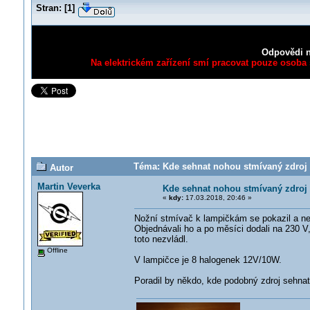
Stran:
[
1
]
Odpovědi n
Na elektrickém zařízení smí pracovat pouze osoba s
Téma: Kde sehnat nohou stmívaný zdroj 
Autor
Martin Veverka
Kde sehnat nohou stmívaný zdroj
«
kdy:
17.03.2018, 20:46 »
Nožní stmívač k lampičkám se pokazil a ne
Objednávali ho a po měsíci dodali na 230 V,
toto nezvládl.
Offline
V lampičce je 8 halogenek 12V/10W.
Poradil by někdo, kde podobný zdroj sehna