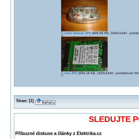
nožní stmívač.JPG
(646.86 KB, 1920x1440 - prohléd
títek.JPG
(656.16 KB, 1920x1440 - prohlédnuto 593 
Stran:
[
1
]
SLEDUJTE 
Příbuzné diskuse a články z Elektrika.cz