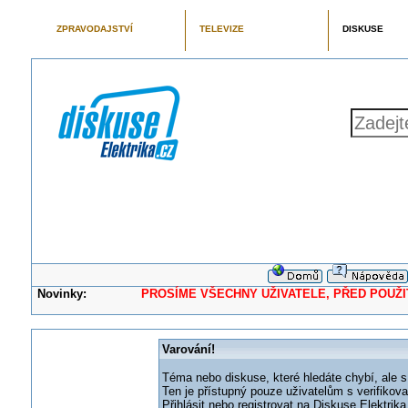
ZPRAVODAJSTVÍ
TELEVIZE
DISKUSE
Novinky:
PROSÍME VŠECHNY UŽIVATELE, PŘED POUŽITÍM 
Varování!
Téma nebo diskuse, které hledáte chybí, ale s
Ten je přístupný pouze uživatelům s verifikov
Přihlásit nebo registrovat na Diskuse Elektri