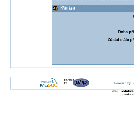
Přihlásit
Doba při
Zůstat stále p
Powered by S
Stránka v