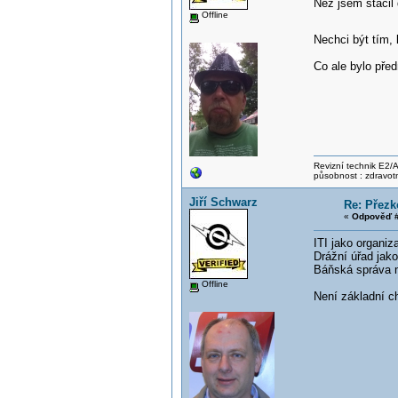
Než jsem stačil 
Offline
Nechci být tím,
Co ale bylo pře
Revizní technik E2/A 
působnost : zdravotn
Jiří Schwarz
Re: Přezk
«
Odpověď #
ITI jako organiz
Drážní úřad jako
Báňská správa m
Offline
Není základní ch