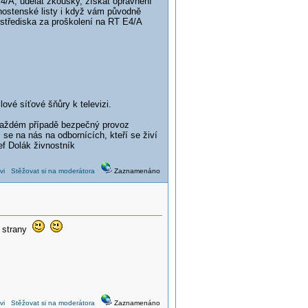
E4/A, udělat zkoušky, získat oprávnění
vnostenské listy i když vám původně
 střediska za proškolení na RT E4/A
ové síťové šňůry k televizi.
 každém případě bezpečný provoz
č se na nás na odbornících, kteří se živí
ef Dolák živnostník
vi
Stěžovat si na moderátora
Zaznamenáno
bě strany
vi
Stěžovat si na moderátora
Zaznamenáno