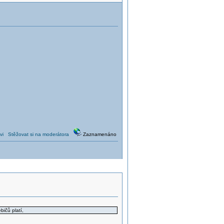
vi
Stěžovat si na moderátora
Zaznamenáno
ičů platí,