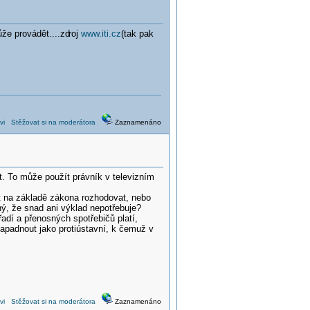
ůže provádět....zd
roj
www.iti.cz
(tak pak
vi
Stěžovat si na moderátora
Zaznamenáno
t. To může použít právník v televizním
st na základě zákona rozhodovat, nebo
ný, že snad ani výklad nepotřebuje?
adí a přenosných spotřebičů platí,
apadnout jako protiústavní, k čemuž v
vi
Stěžovat si na moderátora
Zaznamenáno