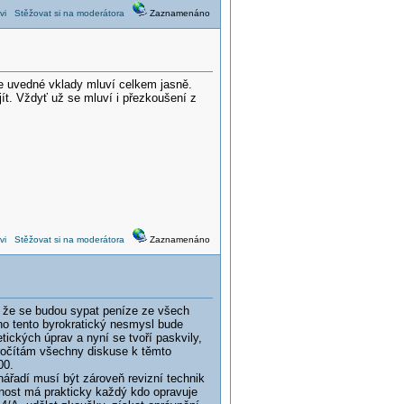
vi
Stěžovat si na moderátora
Zaznamenáno
še uvedné vklady mluví celkem jasně.
ít. Vždyť už se mluví i přezkoušení z
vi
Stěžovat si na moderátora
Zaznamenáno
 že se budou sypat peníze ze všech
uho tento byrokratický nesmysl bude
etických úprav a nyní se tvoří paskvily,
i pročítám všechny diskuse k těmto
00.
nářadí musí být zároveň revizní technik
ivnost má prakticky každý kdo opravuje