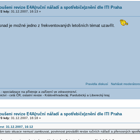
oušeni revize E4A(ruční nářadí a spotřebiče)znění dle ITI Praha
2 kdy:
31.12.2007, 16:13 »
nad je možné jedno z frekventovanýc
h letošních témat uzavřít.
Pravidla diskusí
Nahlásit moderátoro
- specializace na přístroje a zařízení ve zdravotnictví.
ictví - celá ČR, ostatní revize - Královéhradeck
ý, Pardubický a Liberecký kraj
oušeni revize E4A(ruční nářadí a spotřebiče)znění dle ITI Praha
3 kdy:
31.12.2007, 16:18 »
rst 31.12.2007, 16:12
 nám tato situace nemusí zamlouvat, povinnost provádět revize ručních nářadí a přenosných spotřeb