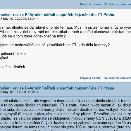
Pravidla diskusí
Nahlásit moderátoro
oušeni revize E4A(ruční nářadí a spotřebiče)znění dle ITI Praha
7 kdy:
01.01.2008, 12:34 »
je, jak dlouho se dá mluvit o tomto tématu. Myslím si, že norma a různé vý
 není nic z čeho by měl mít elektrikář strach a pořád okecávat proč tam nej
 Bude se o tom zase donekonečna mlít?
jsem se nedozvěděl ani při zkouškách na ITI, kdo dělá kontroly?
půlroční diskuzi.
ajímá.
ntišek Jiráček
Pravidla diskusí
Nahlásit moderátoro
oušeni revize E4A(ruční nářadí a spotřebiče)znění dle ITI Praha
8 kdy:
01.01.2008, 15:21 »
 mě nikdo nezlobí, ale vyjmutím dvou dodatků z norem došlo akorát k tomu,
 A to do kapes školících středisek, ITI a státu. Navíc nikdo nezaručí jak dlo
lé ostuda, že socialistické normy přežili několik desítek let bez velkých kosm
o vymyslí tři chlapi u piva, aby si zajistili tučný příjem. Promiňte, ale jak s
přijde, že všichni přijímáte se sklopenou hlavou změny ČSN 331610 a 3316
a lidí se to bezprostředně týká, každý kdo se zabývá opravami spotřebičů a 
nským listem na řemeslnou činnost skupiny 105 el. stroje a přístroje (tuto ž