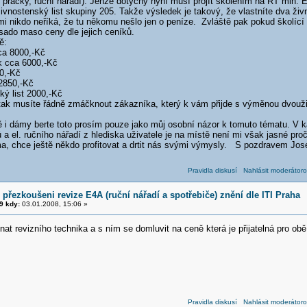
a, pračky, ruční nářadí). Jenže dotyčný nyní musí projít školením na RT min. 
živnostenský list skupiny 205. Takže výsledek je takový, že vlastníte dva ži
 mi nikdo neříká, že tu někomu nešlo jen o peníze. Zvláště pak pokud školící
sado maso ceny dle jejich ceníků.
ě:
ca 8000,-Kč
k cca 6000,-Kč
0,-Kč
 2850,-Kč
ký list 2000,-Kč
 tak musíte řádně zmáčknout zákazníka, který k vám přijde s výměnou dvoužil
 i dámy berte toto prosím pouze jako můj osobní názor k tomuto tématu. V
ů a el. ručního nářadí z hlediska uživatele je na místě není mi však jasné pro
a, chce ještě někdo profitovat a drtit nás svými výmysly. S pozdravem Jos
Pravidla diskusí
Nahlásit moderátoro
 přezkoušeni revize E4A (ruční nářadí a spotřebiče) znění dle ITI Praha
9 kdy:
03.01.2008, 15:06 »
hnat revizního technika a s ním se domluvit na ceně která je přijatelná pro o
Pravidla diskusí
Nahlásit moderátoro