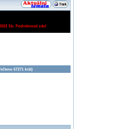
/2022 Sb.
Podrobnosti zde!
ečteno 67271 krát)