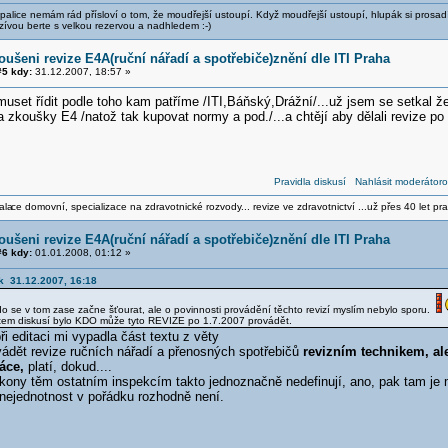
alice nemám rád přísloví o tom, že moudřejší ustoupí. Když moudřejší ustoupí, hlupák si prosad
zívou berte s velkou rezervou a nadhledem :-)
oušeni revize E4A(ruční nářadí a spotřebiče)znění dle ITI Praha
5 kdy:
31.12.2007, 18:57 »
uset řídit podle toho kam patříme /ITI,Báňský,Drážní/...už jsem se setkal 
a zkoušky E4 /natož tak kupovat normy a pod./...a chtějí aby dělali revize po st
Pravidla diskusí
Nahlásit moderátoro
ala
ce domovní, specializace na zdravotnické rozvody... revize ve zdravotnictví ...už přes 40 let pra
oušeni revize E4A(ruční nářadí a spotřebiče)znění dle ITI Praha
6 kdy:
01.01.2008, 01:12 »
k 31.12.2007, 16:18
 kdo se v tom zase začne šťourat, ale o povinnosti provádění těchto revizí myslím nebylo sporu.
tem diskusí bylo KDO může tyto REVIZE po 1.7.2007 provádět.
 editaci mi vypadla část textu z věty
vádět revize ručních nářadí a přenosných spotřebičů
revizním technikem, a
áce,
platí, dokud....
ákony těm ostatním inspekcím takto jednoznačně nedefinují, ano, pak tam je 
 nejednotnost v pořádku rozhodně není.