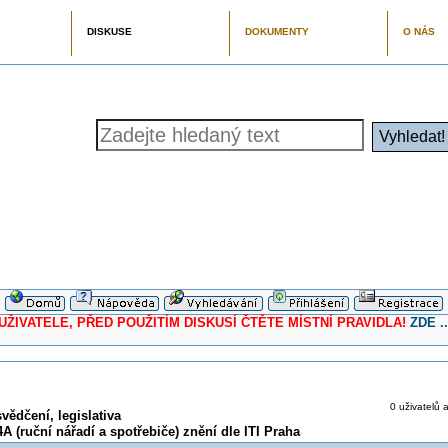
DISKUSE
DOKUMENTY
O NÁS
ELE, PŘED POUŽITÍM DISKUSÍ ČTĚTE MÍSTNÍ PRAVIDLA!
ZDE ..
0 uživatelů 
ědčení, legislativa
A (ruční nářadí a spotřebiče) znění dle ITI Praha