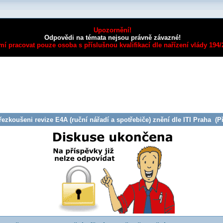
Upozornění!
Odpovědi na témata nejsou právně závazné!
mí pracovat pouze osoba s příslušnou kvalifikací dle nařízení vlády 194
ezkoušeni revize E4A (ruční nářadí a spotřebiče) znění dle ITI Praha (Př