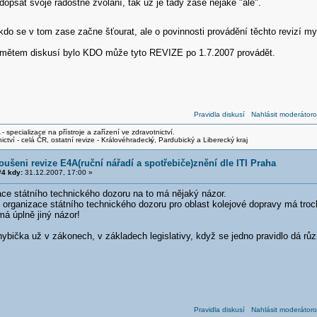
dopsat svoje radostné zvolání, tak už je tady zase nějaké "ale".
 kdo se v tom zase začne šťourat, ale o povinnosti provádění těchto revizí 
dmětem diskusí bylo KDO může tyto REVIZE po 1.7.2007 provádět.
Pravidla diskusí
Nahlásit moderátoro
- specializace na přístroje a zařízení ve zdravotnictví.
ictví - celá ČR, ostatní revize - Královéhradeck
ý, Pardubický a Liberecký kraj
oušeni revize E4A(ruční nářadí a spotřebiče)znění dle ITI Praha
4 kdy:
31.12.2007, 17:00 »
ace státního technického dozoru na to má nějaký názor.
 organizace státního technického dozoru pro oblast kolejové dopravy má troch
á úplně jiný názor!
ybička už v zákonech, v základech legislativy, když se jedno pravidlo dá rů
Pravidla diskusí
Nahlásit moderátoro