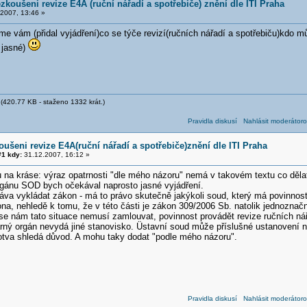
zkoušeni revize E4A (ruční nářadí a spotřebiče) znění dle ITI Praha
2007, 13:46 »
e vám (přidal vyjádření)co se týče revizí(ručních nářadí a spotřebiču)kdo m
 jasné)
(420.77 KB - staženo 1332 krát.)
Pravidla diskusí
Nahlásit moderátoro
oušeni revize E4A(ruční nářadí a spotřebiče)znění dle ITI Praha
1 kdy:
31.12.2007, 16:12 »
u na kráse: výraz opatrnosti "dle mého názoru" nemá v takovém textu co děla
rgánu SOD bych očekával naprosto jasné vyjádření.
ráva vykládat zákon - má to právo skutečně jakýkoli soud, který má povinno
na, nehledě k tomu, že v této části je zákon 309/2006 Sb. natolik jednoznač
 se nám tato situace nemusí zamlouvat, povinnost provádět revize ručních nář
ný orgán nevydá jiné stanovisko. Üstavní soud může příslušné ustanovení n
otva shledá důvod. A mohu taky dodat "podle mého názoru".
Pravidla diskusí
Nahlásit moderátoro