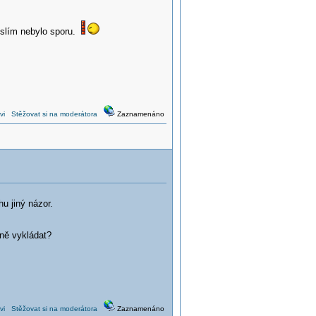
myslím nebylo sporu.
vi
Stěžovat si na moderátora
Zaznamenáno
u jiný názor.
zně vykládat?
vi
Stěžovat si na moderátora
Zaznamenáno