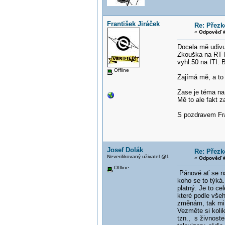
František Jiráček
Re: Přezk
«
Odpověď #
Docela mě udivu
Zkouška na RT E4
vyhl.50 na ITI.
Offline
Zajímá mě, a to 
Zase je téma na 
Mě to ale fakt z
S pozdravem Fra
Josef Dolák
Re: Přezk
Neverifikovaný uživatel @1
«
Odpověď #
Offline
Pánové ať se na
koho se to týká.
platný. Je to ce
které podle všeh
změnám, tak mi 
Vezměte si kolik
tzn., s živnoste