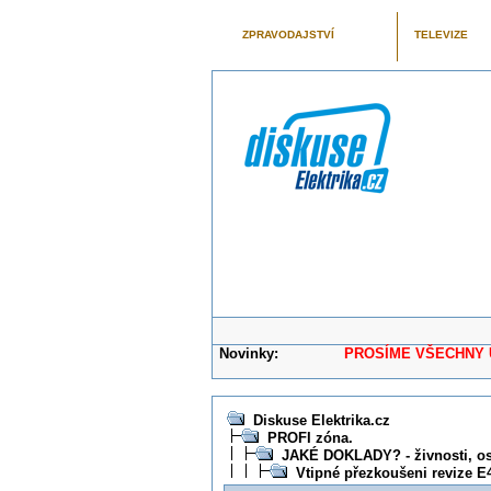
ZPRAVODAJSTVÍ
TELEVIZE
Novinky:
PROSÍME VŠECHNY UŽIVAT
Diskuse Elektrika.cz
PROFI zóna.
JAKÉ DOKLADY? - živnosti, osv
Vtipné přezkoušeni revize E4