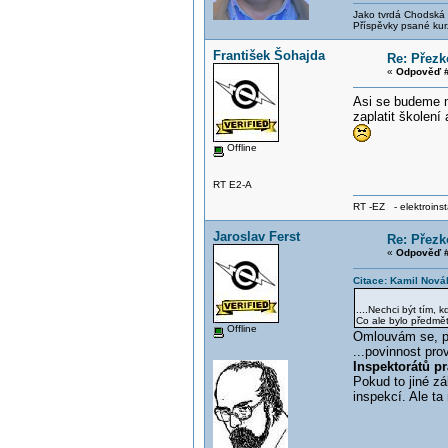
Jako tvrdá Chodská p
Příspěvky psané kur
František Šohajda
Re: Přezk
«
Odpověď #
Asi se budeme m
zaplatit školení 
Offline
RT E2-A
RT -EZ - elektroinst
Jaroslav Ferst
Re: Přezk
«
Odpověď #
Citace: Kamil Nová
....Nechci být tím,
Co ale bylo předmě
Offline
Omlouvám se, při
...povinnost pro
Inspektorátů pr
Pokud to jiné z
inspekcí. Ale ta