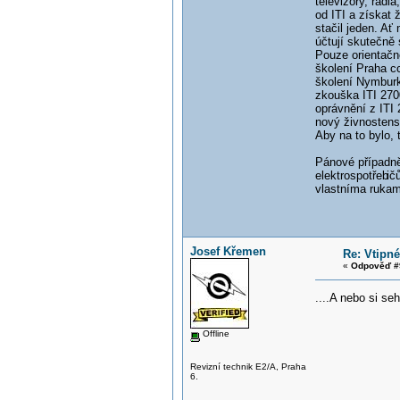
televizory, rádi
od ITI a získat 
stačil jeden. Ať
účtují skutečně 
Pouze orientačn
školení Praha c
školení Nymbur
zkouška ITI 270
oprávnění z ITI
nový živnostens
Aby na to bylo,
Pánové případně
elektrospotřeb
ič
vlastníma rukam
Josef Křemen
Re: Vtipné
«
Odpověď #
....A nebo si se
Offline
Revizní technik E2/A, Praha
6.