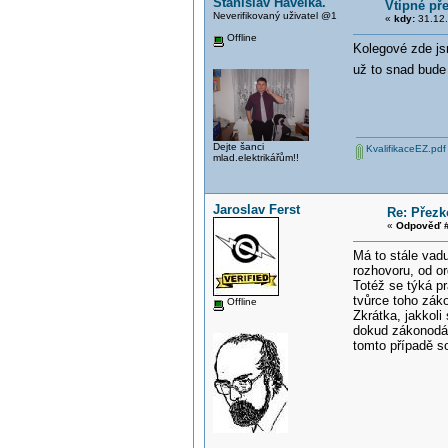
Stanislav Havelka.
Vtipné pře
Neverifikovaný uživatel @1
«
kdy:
31.12.
Offline
Kolegové zde jsm
už to snad bude
Dejte šanci
KvalifikaceEZ.pdf
mlad.elektrikářům!!
Jaroslav Ferst
Re: Přezk
«
Odpověď #
Má to stále vad
rozhovoru, od o
Totéž se týká p
tvůrce toho záko
Offline
Zkrátka, jakkoli
dokud zákonodár
tomto případě s