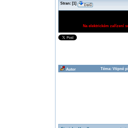
Stran:
[
1
]
Na elektrickém zařízení s
Téma: Vtipné př
Autor