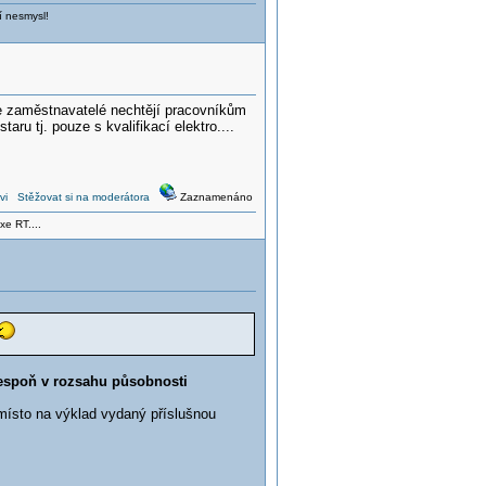
í nesmysl!
že zaměstnavatelé nechtějí pracovníkům
aru tj. pouze s kvalifikací elektro....
vi
Stěžovat si na moderátora
Zaznamenáno
xe RT....
lespoň v rozsahu působnosti
místo na výklad vydaný příslušnou