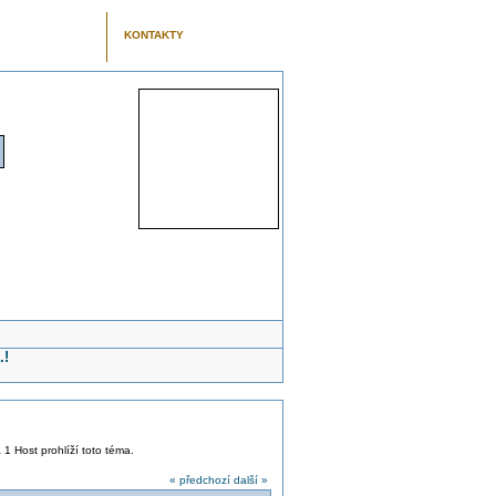
KONTAKTY
.!
a 1 Host prohlíží toto téma.
« předchozí
další »