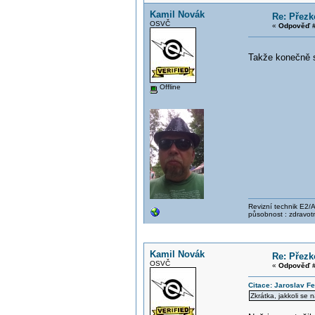
Kamil Novák
Re: Přezk
OSVČ
«
Odpověď #
Takže konečně s
Offline
Revizní technik E2/A 
působnost : zdravotn
Kamil Novák
Re: Přezk
OSVČ
«
Odpověď #
Citace: Jaroslav Fe
Zkrátka, jakkoli se