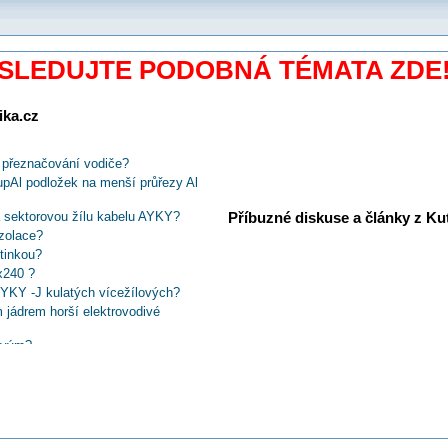
SLEDUJTE PODOBNÁ TÉMATA ZDE
ika.cz
ě přeznačování vodiče?
CupAl podložek na menší průřezy Al
Příbuzné diskuse a články z Kuti
a sektorovou žílu kabelu AYKY?
izolace?
tinkou?
x240 ?
CYKY -J kulatých vícežílových?
ádrem horší elektrovodivé
rovým?
mpovačku od Phoenix Contact?
ři zapojování
ilami kabelů a nevyužitými kabely?
tinek pro šroubového spoje?