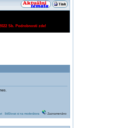
/2022 Sb.
Podrobnosti zde!
dnes.
vi
Stěžovat si na moderátora
Zaznamenáno