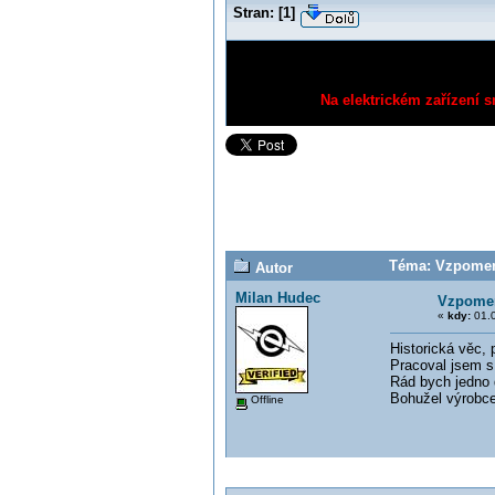
Stran:
[
1
]
Na elektrickém zařízení s
Téma: Vzpomene
Autor
Milan Hudec
Vzpomen
«
kdy:
01.0
Historická věc, p
Pracoval jsem s 
Rád bych jedno 
Bohužel výrobce
Offline