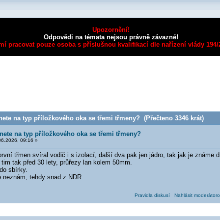
Upozornění!
Odpovědi na témata nejsou právně závazné!
mí pracovat pouze osoba s příslušnou kvalifikací dle nařízení vlády 194
te na typ příložkového oka se třemi třmeny? (Přečteno 3346 krát)
ete na typ příložkového oka se třemi třmeny?
6.2026, 09:16 »
rvní třmen svíral vodič i s izolací, další dva pak jen jádro, tak jak je známe 
tim tak před 30 lety, průřezy lan kolem 50mm.
do sbírky.
 neznám, tehdy snad z NDR.......
Pravidla diskusí
Nahlásit moderátoro