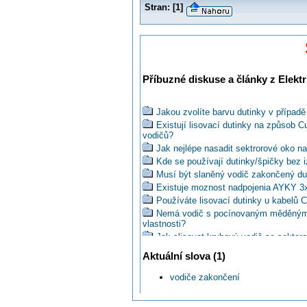
Stran:
[
1
]
Příbuzné diskuse a články z Elektr
Jakou zvolíte barvu dutinky v případ
Existují lisovací dutinky na způsob 
vodičů?
Jak nejlépe nasadit sektrorové oko n
Kde se používají dutinky/špičky bez 
Musí být slaněný vodič zakončený du
Existuje moznost nadpojenia AYKY 3
Používáte lisovací dutinky u kabelů 
Nemá vodič s pocínovaným měděným j
vlastnosti?
Jak slisovat kruhový vodič se sekto
Re: Využili byste ve svém oboru kri
Aktuální slova (1)
PHOENIX: Crimphandy zrychlí práci p
Jaké doporučíte krimpovací kleště?
vodiče zakončení
Co je nejlepší udělat s nevyužitými ž
Jaké doporučíte kleště na lisování du