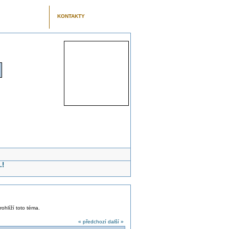
KONTAKTY
.!
rohlíží toto téma.
« předchozí
další »