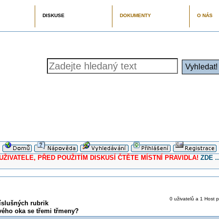
DISKUSE
DOKUMENTY
O NÁS
ELE, PŘED POUŽITÍM DISKUSÍ ČTĚTE MÍSTNÍ PRAVIDLA!
ZDE ..
0 uživatelů a 1 Host p
íslušných rubrik
vého oka se třemi třmeny?