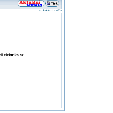
« předchozí
další »
!
l.elektrika.cz