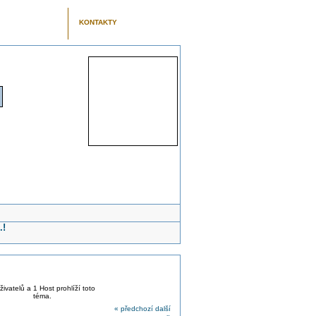
KONTAKTY
.!
živatelů a 1 Host prohlíží toto
téma.
« předchozí
další