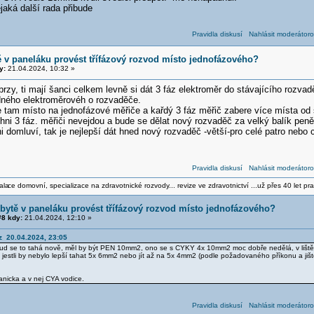
jaká další rada přibude
Pravidla diskusí
Nahlásit moderátoro
ě v paneláku provést třífázový rozvod místo jednofázového?
y:
21.04.2024, 10:32 »
 brzy, ti mají šanci celkem levně si dát 3 fáz elektroměr do stávajícího rozv
dného elektroměrovéh o rozvaděče.
e tam místo na jednofázové měřiče a kařdý 3 fáz měřič zabere více místa od
ni 3 fáz. měřiči nevejdou a bude se dělat nový rozvaděč za velký balík peně
 domluví, tak je nejlepší dát hned nový rozvaděč -větší-pro celé patro nebo 
Pravidla diskusí
Nahlásit moderátoro
ala
ce domovní, specializace na zdravotnické rozvody... revize ve zdravotnictví ...už přes 40 let pra
 bytě v paneláku provést třífázový rozvod místo jednofázového?
8 kdy:
21.04.2024, 12:10 »
z 20.04.2024, 23:05
kud se to tahá nově, měl by být PEN 10mm2, ono se s CYKY 4x 10mm2 moc dobře nedělá, v liště
 jestli by nebylo lepší tahat 5x 6mm2 nebo jít až na 5x 4mm2 (podle požadovaného příkonu a ji
anicka a v nej CYA vodice.
Pravidla diskusí
Nahlásit moderátoro