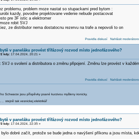
bez problemu, problem moze nastat so stupackami pred bytom :
 urobi kazdy, povodne projektovane vedenie nebude postacovat
sto pre 3F istic a elektromer
moze robit SVJ
tiez, ze distributor nema dostatocnu rezervu na trafe a nepovoli to on
Pravidla diskusí
Nahlásit moderátoro
 bytě v paneláku provést třífázový rozvod místo jednofázového?
2 kdy:
17.04.2024, 20:21 »
t SVJ o svolení a distributora o změnu připojení. Změnu lze provést v každé
.
Pravidla diskusí
Nahlásit moderátoro
iřího Schwarze jsou příspěvky psané kurzivou myšleny ironicky.
.. , stejně tak vesnickej elektrikář
 bytě v paneláku provést třífázový rozvod místo jednofázového?
3 kdy:
17.04.2024, 22:35 »
y bylo dobré začít, protože se bude jedna o navýšení příkonu a jsou místa, kd