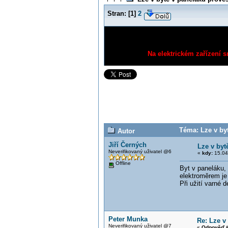
Stran:
[
1
]
2
Na elektrickém zařízení s
Téma: Lze v byt
Autor
Jiří Černých
Lze v byt
Neverifikovaný uživatel @6
«
kdy:
15.04
Offline
Byt v paneláku,
elektroměrem je 
Při užití varné 
Peter Munka
Re: Lze v
Neverifikovaný uživatel @7
«
Odpověď #