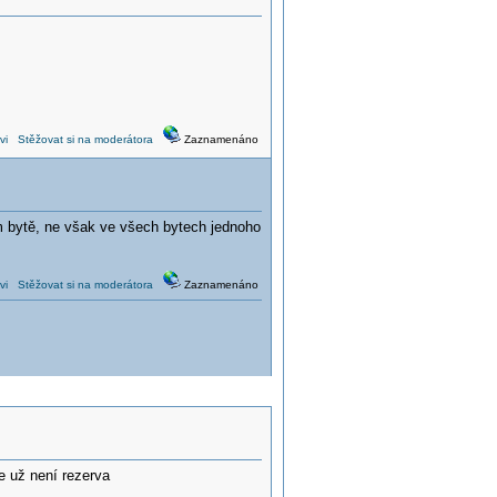
vi
Stěžovat si na moderátora
Zaznamenáno
m bytě, ne však ve všech bytech jednoho
vi
Stěžovat si na moderátora
Zaznamenáno
e už není rezerva