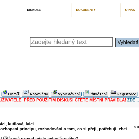
DISKUSE
DOKUMENTY
O NÁS
ELE, PŘED POUŽITÍM DISKUSÍ ČTĚTE MÍSTNÍ PRAVIDLA!
ZDE ..
ci, kutilové, laici
0 u
pochopení principu, rozhodování o tom, co si přeji, potřebuji, chci
st třífázový rozvod místo jednofázového?