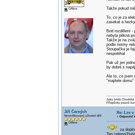
Takže pokud mě 
Offline
To, co je za ele
zasekat a hezky 
Bod rozdělení -
nebyla pěkná pr
Takže je na zváž
podle normy ne
Stoupačka je fa
nespoléhal
Pak už jen jedna
by dobré s napá
Ale to, co jsem 
"majitele domu"
Jako tvrdá Chodská p
Příspěvky psané kur
Jiří Černých
Re: Lze v
Neverifikovaný uživatel @6
«
Odpověď #
Offline
za dopln
Ten zeleno/žlut