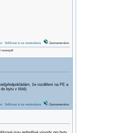
vi
Stěžovat si na moderátora
Zaznamenáno
í nesmysl!
bel(předpokládám, že rozdělení na PE a
o bytu v liště)
vi
Stěžovat si na moderátora
Zaznamenáno
ofázové jsou jednotlivé vývody pro byty