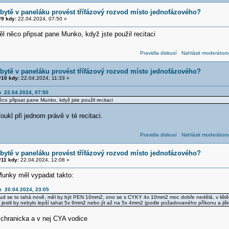
 bytě v paneláku provést třífázový rozvod místo jednofázového?
9 kdy:
22.04.2024, 07:50 »
l něco připsat pane Munko, když jste použil recitaci
Pravidla diskusí
Nahlásit moderátoro
 bytě v paneláku provést třífázový rozvod místo jednofázového?
10 kdy:
22.04.2024, 11:33 »
h 22.04.2024, 07:50
co připsat pane Munko, když jste použil recitaci
ukl při jednom právě v té recitaci.
Pravidla diskusí
Nahlásit moderátoro
 bytě v paneláku provést třífázový rozvod místo jednofázového?
11 kdy:
22.04.2024, 12:08 »
Munky měl vypadat takto:
z 20.04.2024, 23:05
kud se to tahá nově, měl by být PEN 10mm2, ono se s CYKY 4x 10mm2 moc dobře nedělá, v liště
 jestli by nebylo lepší tahat 5x 6mm2 nebo jít až na 5x 4mm2 (podle požadovaného příkonu a ji
 chranicka a v nej CYA vodice