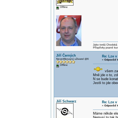
Offline
Jako tvrdá Chodská p
Příspěvky psané kur
Jiří Černých
Re: Lze v
Neverifikovaný uživatel @6
«
Odpověď #
Offline
všem za 
Mně jde o to, z
N se bude konat
Jestli to jde o
Jiří Schwarz
Re: Lze v
«
Odpověď #
Máme někde ele
Nemusí to tak bý