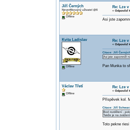
Jiří Černých
Re: Lze v
Neverifikovaný uživatel @6
«
Odpověď #
Offline
Asi jste zapomně
Kvita Ladislav
Re: Lze v
«
Odpověď #
Citace: Jiří Černýc
Asi jste zapomněl ně
Pan Munka to sfo
Offline
Václav Třetí
Re: Lze v
«
Odpověď #
Offline
Příspěvek kol. 
Citace: Jiří Schwar
Bod rozdělení - po
Takže je na zvážení
Toto pekne riesi