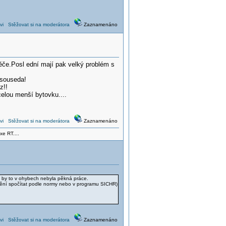
vi
Stěžovat si na moderátora
Zaznamenáno
aděče.Posl ední mají pak velký problém s
 souseda!
z!!
celou menší bytovku....
vi
Stěžovat si na moderátora
Zaznamenáno
xe RT....
 by to v ohybech nebyla pěkná práce.
štění spočítat podle normy nebo v programu SICHR)
vi
Stěžovat si na moderátora
Zaznamenáno