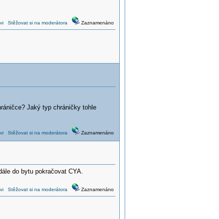
vi
Stěžovat si na moderátora
Zaznamenáno
ráničce? Jaký typ chráničky tohle
vi
Stěžovat si na moderátora
Zaznamenáno
 dále do bytu pokračovat CYA.
vi
Stěžovat si na moderátora
Zaznamenáno