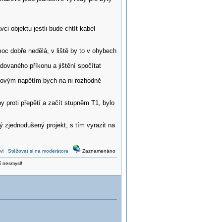
ci objektu jestli bude chtít kabel
 dobře nedělá, v liště by to v ohybech
dovaného příkonu a jištění spočítat
ykovým napětím bych na ni rozhodně
y proti přepětí a začít stupněm T1, bylo
ký zjednodušený projekt, s tím vyrazit na
vi
Stěžovat si na moderátora
Zaznamenáno
í nesmysl!