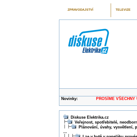
ZPRAVODAJSTVÍ
TELEVIZE
Novinky:
PROSÍME VŠECHNY UŽIVAT
Diskuse Elektrika.cz
Veřejnost, spotřebitelé, neodborní
Plánování, úvahy, vysvětlení, 
...
Lze v bytě v paneláku prové