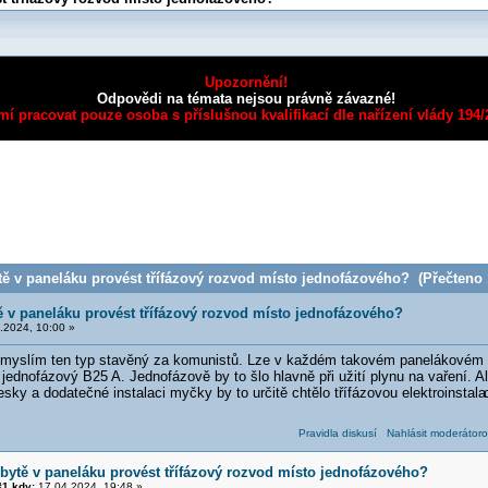
Upozornění!
Odpovědi na témata nejsou právně závazné!
mí pracovat pouze osoba s příslušnou kvalifikací dle nařízení vlády 194
ě v paneláku provést třífázový rozvod místo jednofázového? (Přečteno 
ě v paneláku provést třífázový rozvod místo jednofázového?
.2024, 10:00 »
 myslím ten typ stavěný za komunistů. Lze v každém takovém panelákovém by
jednofázový B25 A. Jednofázově by to šlo hlavně při užití plynu na vaření. Al
desky a dodatečné instalaci myčky by to určitě chtělo třífázovou elektroinstala
Pravidla diskusí
Nahlásit moderátoro
 bytě v paneláku provést třífázový rozvod místo jednofázového?
1 kdy:
17.04.2024, 19:48 »