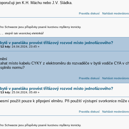
doporučuji jen K.H. Máchu nebo J.V. Sládka.
Pravidla diskusí
Nahlásit moderátoro
iřího Schwarze jsou příspěvky psané kurzivou myšleny ironicky.
.. , stejně tak vesnickej elektrikář
 bytě v paneláku provést třífázový rozvod místo jednofázového?
12 kdy:
24.04.2024, 23:45 »
nění
 tahat místo kabelu CYKY z elektroměru do rozvaděče v bytě vodiče CYA v ch
 splnilo normu?
Pravidla diskusí
Nahlásit moderátoro
 bytě v paneláku provést třífázový rozvod místo jednofázového?
13 kdy:
25.04.2024, 05:49 »
esmí použít pouze k připojení elměru. Při použití výstupní svorkonice může
Pravidla diskusí
Nahlásit moderátoro
iřího Schwarze jsou příspěvky psané kurzivou myšleny ironicky.