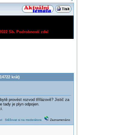
»
/2022 Sb.
Podrobnosti zde!
14722 krát)
tě provést rozvod třífázově? Jistič za
e tady je plyn odpojen.
ci.
vi
Stěžovat si na moderátora
Zaznamenáno