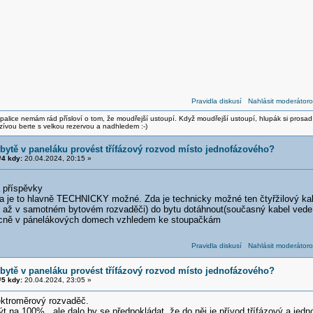
Pravidla diskusí
Nahlásit moderátoro
alice nemám rád přísloví o tom, že moudřejší ustoupí. Když moudřejší ustoupí, hlupák si prosad
zívou berte s velkou rezervou a nadhledem :-)
 bytě v paneláku provést třífázový rozvod místo jednofázového?
4 kdy:
20.04.2024, 20:15 »
příspěvky
da je to hlavně TECHNICKY možné. Zda je technicky možné ten čtyřžilový ka
 až v samotném bytovém rozvaděči) do bytu dotáhnout(současný kabel vede d
becně v pánelákových domech vzhledem ke stoupačkám
Pravidla diskusí
Nahlásit moderátoro
 bytě v paneláku provést třífázový rozvod místo jednofázového?
5 kdy:
20.04.2024, 23:05 »
ktroměrový rozvaděč.
t na 100%, ale dalo by se předpokládat, že do něj je přívod třífázový a jedn