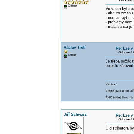
Offline
Vo vnutri bytu 
- ak tuto zmenu
- nemusi byt mie
- problemy vam 
- mala sanca je 
Václav Třetí
Re: Lze v
«
Odpověď #
Offline
Je třeba požáda
objektu zároveň
Václav 3
Stejně jako u kol. J
Řidič tvrdej život má.
Jiří Schwarz
Re: Lze v
«
Odpověď #
U distributora b