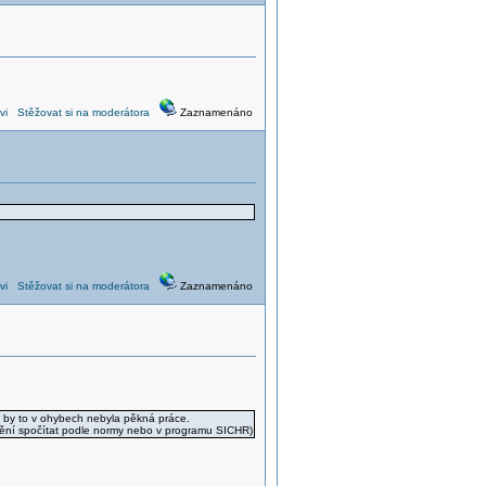
vi
Stěžovat si na moderátora
Zaznamenáno
vi
Stěžovat si na moderátora
Zaznamenáno
 by to v ohybech nebyla pěkná práce.
štění spočítat podle normy nebo v programu SICHR)