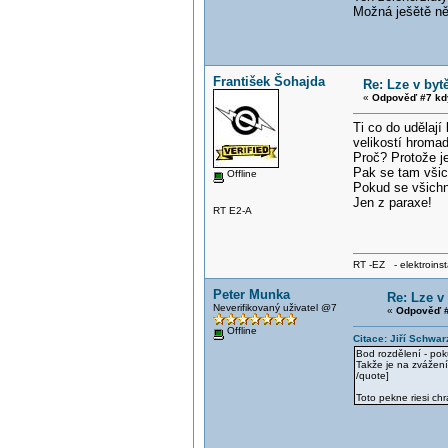
Možná ješětě ně
František Šohajda
Re: Lze v byt
«
Odpověď #7 kd
Ti co do udělají
velikostí hroma
Proč? Protože j
Pak se tam všich
Offline
Pokud se všichni
Jen z paraxe!
RT E2-A
RT -EZ - elektroinst
Peter Munka
Re: Lze v
Neverifikovaný uživatel @7
«
Odpověď #
Offline
Citace: Jiří Schwar
Bod rozdělení - po
Takže je na zvážení
/quote]
Toto pekne riesi chr