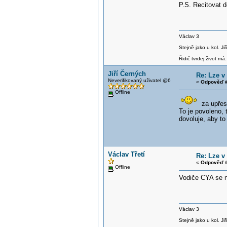
P.S. Recitovat 
Václav 3
Stejně jako u kol. J
Řidič tvrdej život má.
Jiří Černých
Re: Lze v
Neverifikovaný uživatel @6
«
Odpověď #
Offline
za upřes
To je povoleno,
dovoluje, aby to
Václav Třetí
Re: Lze v
«
Odpověď #
Offline
Vodiče CYA se n
Václav 3
Stejně jako u kol. J