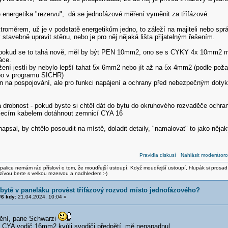
energetika "rezervu", dá se jednofázové měření vyměnit za třífázové.
ktroměrem, už je v podstatě energetikům jedno, to záleží na majiteli nebo správ
stavebně upravit stěnu, nebo je pro něj nějaká lišta přijatelným řešením.
 pokud se to tahá nově, měl by být PEN 10mm2, ono se s CYKY 4x 10mm2 moc
áce.
ení jestli by nebylo lepší tahat 5x 6mm2 nebo jít až na 5x 4mm2 (podle poža
bo v programu SICHR)
jn na pospojování, ale pro funkci napájení a ochrany před nebezpečným dot
 drobnost - pokud byste si chtěl dát do bytu do okruhového rozvaděče ochran
jecím kabelem dotáhnout zemnicí CYA 16
napsal, by chtělo posoudit na místě, doladit detaily, "namalovat" to jako něja
Pravidla diskusí
Nahlásit moderátoro
alice nemám rád přísloví o tom, že moudřejší ustoupí. Když moudřejší ustoupí, hlupák si prosad
zívou berte s velkou rezervou a nadhledem :-)
 bytě v paneláku provést třífázový rozvod místo jednofázového?
6 kdy:
21.04.2024, 10:04 »
ění, pane Schwarzi
ý CYA vodič 16mm2 kvůli svodiči předpětí mě nenapadnul.