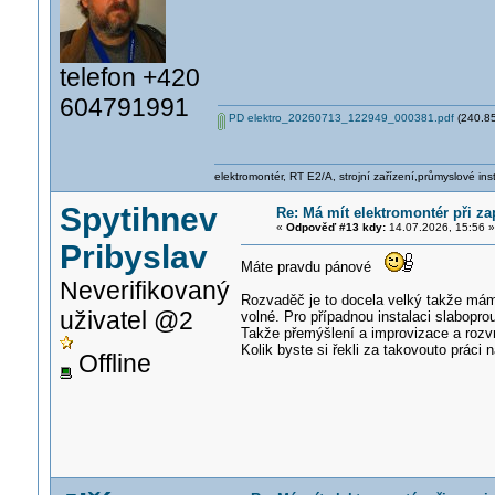
telefon +420
604791991
PD elektro_20260713_122949_000381.pdf
(240.85
elektromontér, RT E2/A, strojní zařízení,průmyslové ins
Spytihnev
Re: Má mít elektromontér při z
«
Odpověď #13 kdy:
14.07.2026, 15:56 »
Pribyslav
Máte pravdu pánové
Neverifikovaný
Rozvaděč je to docela velký takže mám 
uživatel @2
volné. Pro případnou instalaci slabopro
Takže přemýšlení a improvizace a rozv
Kolik byste si řekli za takovouto práci 
Offline