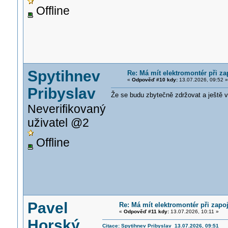
Offline
Spytihnev
Re: Má mít elektromontér při z
«
Odpověď #10 kdy:
13.07.2026, 09:52 »
Pribyslav
Že se budu zbytečně zdržovat a ještě v
Neverifikovaný
uživatel @2
Offline
Pavel
Re: Má mít elektromontér při zap
«
Odpověď #11 kdy:
13.07.2026, 10:11 »
Horský
Citace: Spytihnev Pribyslav 13.07.2026, 09:51