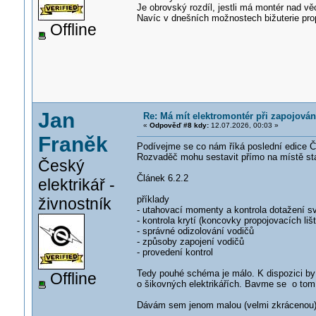
Je obrovský rozdíl, jestli má montér nad věc
Navíc v dnešních možnostech bižuterie prop
Offline
Jan
Re: Má mít elektromontér při zapojová
«
Odpověď #8 kdy:
12.07.2026, 00:03 »
Franěk
Podívejme se co nám říká poslední edice 
Rozvaděč mohu sestavit přímo na místě stav
Český
Článek 6.2.2
elektrikář -
příklady
živnostník
- utahovací momenty a kontrola dotažení s
- kontrola krytí (koncovky propojovacích liš
- správné odizolování vodičů
- způsoby zapojení vodičů
- provedení kontrol
Tedy pouhé schéma je málo. K dispozici by 
Offline
o šikovných elektrikářích. Bavme se o tom
Dávám sem jenom malou (velmi zkrácenou) č