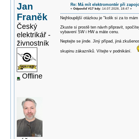
Jan
Re: Má mít elektromontér při zapo
«
Odpověď #17 kdy:
14.07.2026, 18:47 »
Franěk
Nejhloupější otázkou je "kolik si za to mám 
Český
Zkuste si prostě ten návrh připravit, spočí
vybavení SW i HW a máte cenu.
elektrikář -
Neptejte se jinde. Jiný případ, jiná zkušeno
živnostník
skupinu zákazníků. Vítejte v podnikání.
Offline