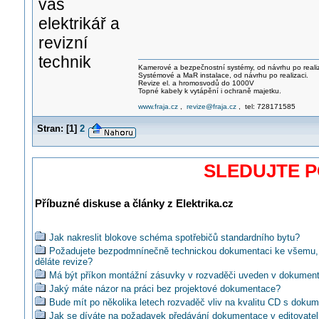
váš
elektrikář a
revizní
technik
Kamerové a bezpečnostní systémy, od návrhu po realiz
Systémové a MaR instalace, od návrhu po realizaci.
Revize el. a hromosvodů do 1000V
Topné kabely k vytápění i ochraně majetku.
www.fraja.cz
,
revize@fraja.cz
, tel: 728171585
Stran:
[
1
]
2
SLEDUJTE 
Příbuzné diskuse a články z Elektrika.cz
Jak nakreslit blokove schéma spotřebičů standardního bytu?
Požadujete bezpodmnínečně technickou dokumentaci ke všemu,
děláte revize?
Má být příkon montážní zásuvky v rozvaděči uveden v dokument
Jaký máte názor na práci bez projektové dokumentace?
Bude mít po několika letech rozvaděč vliv na kvalitu CD s doku
Jak se díváte na požadavek předávání dokumentace v editovate