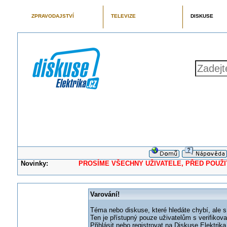
ZPRAVODAJSTVÍ
TELEVIZE
DISKUSE
Novinky:
PROSÍME VŠECHNY UŽIVATELE, PŘED POUŽITÍM 
Varování!
Téma nebo diskuse, které hledáte chybí, ale s
Ten je přístupný pouze uživatelům s verifikov
Přihlásit nebo registrovat na Diskuse Elektri