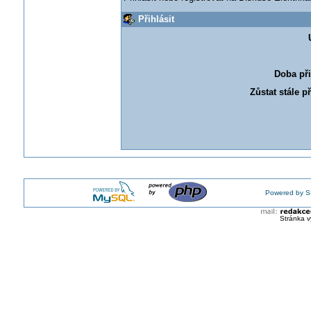
Přihlásit
Doba při
Zůstat stále p
Powered by S
Stránka v