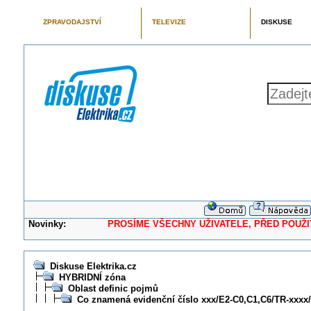
ZPRAVODAJSTVÍ
TELEVIZE
DISKUSE
Novinky:
PROSÍME VŠECHNY UŽIVATELE, PŘED POUŽITÍM 
Diskuse Elektrika.cz
HYBRIDNÍ zóna
Oblast definic pojmů
Co znamená evidenční číslo xxx/E2-C0,C1,C6/TR-xxxx