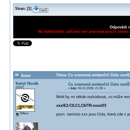
Stran:
[
1
]
Odpovědi n
Na elektrickém zařízení smí pracovat pouze osoba s
Téma: Co znamená evidenční číslo xxx/E
Autor
Kamil Novák
Co znamená evidenční číslo xxx/E
OSVČ
«
kdy:
09.10.2008, 21:09 »
Mohl by mi někdo rozkódovat, co může revi
xxx/E2-C0,C1,C6/TR-xxxx/03
Offline
pozn. namísto xxx jsou čísla, která zde z