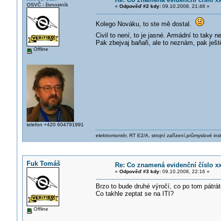
OSVČ - živnostník
«
Odpověď #2 kdy:
09.10.2008, 21:46 »
Kolego Nováku, to ste mě dostal.
Civil to není, to je jasné. Armádní to taky 
Pak zbejvaj baňaři, ale to neznám, pak ješt
Offline
telefon +420 604791991
elektromontér, RT E2/A, strojní zařízení,průmyslové ins
Fuk Tomáš
Re: Co znamená evidenční číslo x
«
Odpověď #3 kdy:
09.10.2008, 22:16 »
Brzo to bude druhé výročí, co po tom pátrát
Co takhle zeptat se na ITI?
Offline