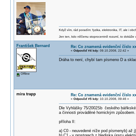
Když vím, rád poradím: fyzika, elektronika, IT, ale i 
Jen ten, kdo něčemu stoprocentně rozumí, to dokáže vy
František Bernard
Re: Co znamená evidenční číslo x
«
Odpověď #4 kdy:
09.10.2008, 22:42 »
Dráha to není, chybí tam písmeno D a skla
Offline
mira trapp
Re: Co znamená evidenční číslo x
«
Odpověď #5 kdy:
10.10.2008, 09:46 »
Dle Vyhlášky 75/2002Sb českého báňkského 
a činnosti prováděné hornickým způsobem.
příloha II:
a) C0 - neuvedené níže pod písmenyb) až j)
b) C1 - v prostorech z hlediska úrazu ele