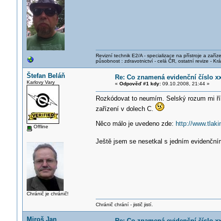
Revizní technik E2/A - specializace na přístroje a zaříze
působnost : zdravotnictví - celá ČR, ostatní revize - K
Štefan Beláň
Re: Co znamená evidenční číslo x
Karlovy Vary
«
Odpověď #1 kdy:
09.10.2008, 21:44 »
Rozkódovat to neumím. Selský rozum mi říká
zařízení v dolech C.
Něco málo je uvedeno zde:
http://www.tlak
Offline
Ještě jsem se nesetkal s jedním evidenční
Chránič je chránič!
Chránič chrání - jistič jistí.
Miroš Jan
Re: Co znamená evidenční číslo x