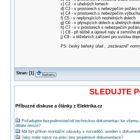
c) C2 - v uhelných lomech
d) C3 - v prostorech s nebezpečím požáru 
e) C4 - v prostorech s nebezpečím výbuchu
f) C5 - v neplynujících neuhelných dolech
g) C6 - v plynujících dolech a uhelných dol
h) C7 - v v prostorech s nebezpečím požár
i ) C8 - při těžbě a úpravě ropy a zemního 
j) C9 - u těžebních zařízení pro svislou dop
PS: český báňský úřad , ,zezávaznil" nor
Stran:
[
1
]
SLEDUJTE 
Příbuzné diskuse a články z Elektrika.cz
Požadujete bezpodmnínečně technickou dokumentaci ke všemu,
děláte revize?
Má být příkon montážní zásuvky v rozvaděči uveden v dokument
Jaký máte názor na práci bez projektové dokumentace?