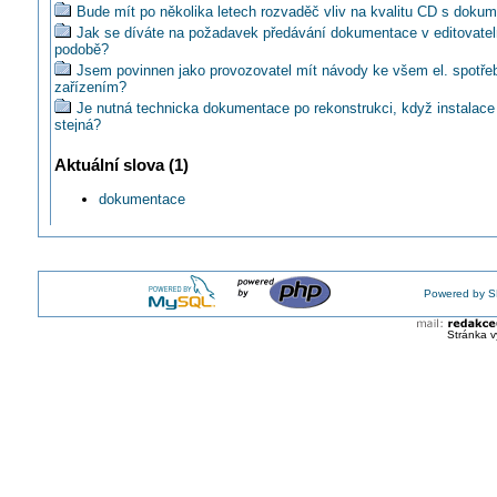
Bude mít po několika letech rozvaděč vliv na kvalitu CD s doku
Jak se díváte na požadavek předávání dokumentace v editovate
podobě?
Jsem povinnen jako provozovatel mít návody ke všem el. spotře
zařízením?
Je nutná technicka dokumentace po rekonstrukci, když instalace
stejná?
Uvádíte do PD přesný typ výrobku?
Aktuální slova (1)
Dájí se někde sehnat příklady projektové dokumentace?
Kdo má být správně zpracovatelem dokumentace skutečného pr
dokumentace
Jaké doklady by měl dodat dodavatel (oprávněná firma) po nové i
Jakým způsobem uvádět v PD požadovaný typ výrobku?
Čo s projektovou dokumentáciou z roku 1998 ?
V jakém jazyce má být projektová dokumentace?
Také podpoříte podnět k šetření SÚ podaný ombudsmanovi?
Powered by S
Zopakujme si časté chyby v projektové dokumentaci bytové a o
výstavbě
Stránka v
Je pe elektrotechnika špecialistu na projektovanie potrebné okrúh
Existuje vzor, jak má vypadat kulaté razítko revizního technika?
Revidovat zařízení bez důležité dokumentace?
Pořizujete si při revizích kompletní fotodokumentaci?
Musí se uchovávat revize vyřazených spotřebičů?
Může být evidence a doklad o provedené revizi spotřebiče v elek
podobě?
Je opravdu nutná dokumentace skutečného provedení k revizní 