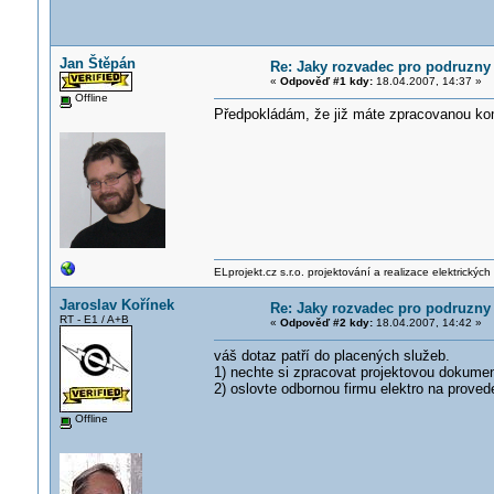
Jan Štěpán
Re: Jaky rozvadec pro podruzny
«
Odpověď #1 kdy:
18.04.2007, 14:37 »
Offline
Předpokládám, že již máte zpracovanou kom
ELprojekt.cz s.r.o. projektování a realizace elektrických
Jaroslav Kořínek
Re: Jaky rozvadec pro podruzny
RT - E1 / A+B
«
Odpověď #2 kdy:
18.04.2007, 14:42 »
váš dotaz patří do placených služeb.
1) nechte si zpracovat projektovou dokumen
2) oslovte odbornou firmu elektro na proved
Offline