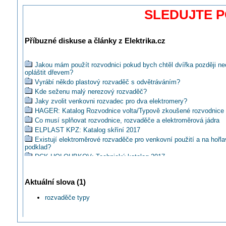
SLEDUJTE 
Příbuzné diskuse a články z Elektrika.cz
Jakou mám použít rozvodnici pokud bych chtěl dvířka později ne
opláštit dřevem?
Vyrábí někdo plastový rozvaděč s odvětráváním?
Kde seženu malý nerezový rozvaděč?
Jaky zvolit venkovni rozvadec pro dva elektromery?
HAGER: Katalog Rozvodnice volta/Typově zkoušené rozvodnice
Co musí splňovat rozvodnice, rozvaděče a elektroměrová jádra
ELPLAST KPZ: Katalog skříní 2017
Existují elektroměrové rozvaděče pro venkovní použití a na hořla
podklad?
DCK HOLOUBKOV: Technický katalog 2017
Znáte jinou rozvodnici pro montáž do panelu než je ABB Luca?
Aké prevedenie rozvádzača je potrebné do priemyselnej haly?
Aktuální slova (1)
RITTAL: Řadové spojení rozvaděčových skříní VX25
Technický katalog kompaktních rozvaděčových skříní AE
rozvaděče typy
CONTEG poskytuje záruku 15 let!
ELKOV: Rozvaděče E.T.A. jsou zpět!
Za jakých okolností se dá zaměnit rozvaděč domovních za prům