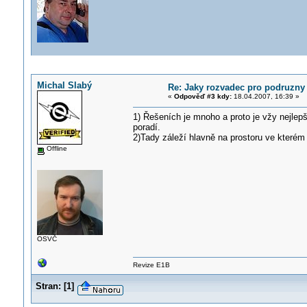
Michal Slabý
Re: Jaky rozvadec pro podruzny
«
Odpověď #3 kdy:
18.04.2007, 16:39 »
1) Řešeních je mnoho a proto je vžy nejlepš
poradí.
2)Tady záleží hlavně na prostoru ve kterém
Offline
OSVČ
Revize E1B
Stran:
[
1
]