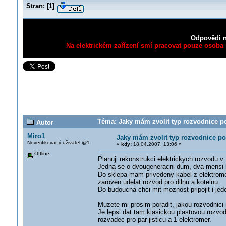
Stran:
[
1
]
Odpovědi n
Na elektrickém zařízení smí pracovat pouze osoba s
Téma: Jaky mám zvolit typ rozvodnice po
Autor
Miro1
Jaky mám zvolit typ rozvodnice po
Neverifikovaný uživatel @1
«
kdy:
18.04.2007, 13:06 »
Offline
Planuji rekonstrukci elektrickych rozvodu v
Jedna se o dvougeneracni dum, dva mensi b
Do sklepa mam privedeny kabel z elektromer
zaroven udelat rozvod pro dilnu a kotelnu.
Do budoucna chci mit moznost pripojit i jed
Muzete mi prosim poradit, jakou rozvodnici
Je lepsi dat tam klasickou plastovou rozvo
rozvadec pro par jisticu a 1 elektromer.