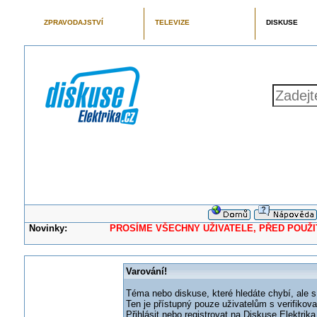
ZPRAVODAJSTVÍ
TELEVIZE
DISKUSE
Novinky:
PROSÍME VŠECHNY UŽIVATELE, PŘED POUŽITÍM 
Varování!
Téma nebo diskuse, které hledáte chybí, ale s
Ten je přístupný pouze uživatelům s verifikov
Přihlásit nebo registrovat na Diskuse Elektri