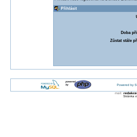
Přihlásit
Doba při
Zůstat stále p
Powered by S
Stránka v