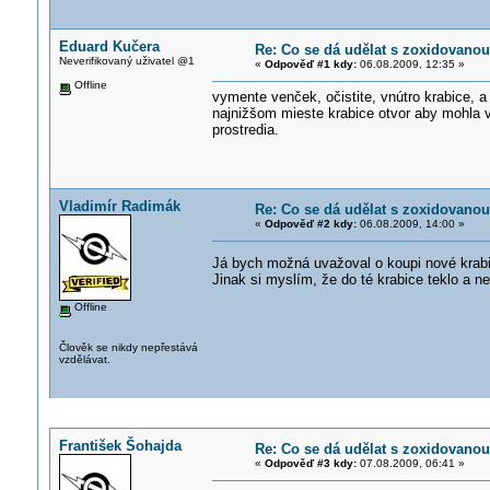
Eduard Kučera
Re: Co se dá udělat s zoxidovanou
Neverifikovaný uživatel @1
«
Odpověď #1 kdy:
06.08.2009, 12:35 »
Offline
vymente venček, očistite, vnútro krabice, a
najnižšom mieste krabice otvor aby mohla v
prostredia.
Vladimír Radimák
Re: Co se dá udělat s zoxidovanou
«
Odpověď #2 kdy:
06.08.2009, 14:00 »
Já bych možná uvažoval o koupi nové krabic
Jinak si myslím, že do té krabice teklo a n
Offline
Člověk se nikdy nepřestává
vzdělávat.
František Šohajda
Re: Co se dá udělat s zoxidovanou
«
Odpověď #3 kdy:
07.08.2009, 06:41 »