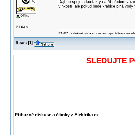
Dají se spoje a kontakty natřít předem vaz
vlhkostí ale pokud bude krabice plná vody t
Offline
RT E2-A
RT -EZ - elektroinstala
ce domovní, specializace na zdra
Stran:
[
1
]
SLEDUJTE 
Příbuzné diskuse a články z Elektrika.cz