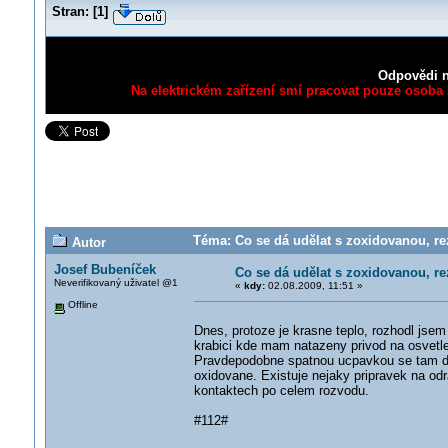
Stran:
[
1
]
Odpovědi n
Na elektrickém zařízení smí pracovat pouze osoba s
Téma: Co se dá udělat s zoxidovanou, re
Autor
Josef Bubeníček
Co se dá udělat s zoxidovanou, re
Neverifikovaný uživatel @1
«
kdy:
02.08.2009, 11:51 »
Offline
Dnes, protoze je krasne teplo, rozhodl jse
krabici kde mam natazeny privod na osvetle
Pravdepodobne spatnou ucpavkou se tam dost
oxidovane. Existuje nejaky pripravek na od
kontaktech po celem rozvodu.
#112#